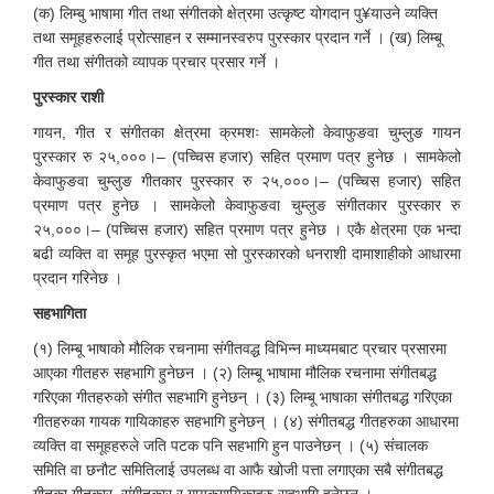
(क) लिम्बु भाषामा गीत तथा संगीतको क्षेत्रमा उत्कृष्ट योगदान पु¥याउने व्यक्ति
तथा समूहहरुलाई प्रोत्साहन र सम्मानस्वरुप पुरस्कार प्रदान गर्ने । (ख) लिम्बू
गीत तथा संगीतको व्यापक प्रचार प्रसार गर्ने ।
पुरस्कार राशी
गायन, गीत र संगीतका क्षेत्रमा क्रमशः सामकेलो केवाफुङवा चुम्लुङ गायन
पुरस्कार रु २५,०००।– (पच्चिस हजार) सहित प्रमाण पत्र हुनेछ । सामकेलो
केवाफुङवा चुम्लुङ गीतकार पुरस्कार रु २५,०००।– (पच्चिस हजार) सहित
प्रमाण पत्र हुनेछ । सामकेलो केवाफुङवा चुम्लुङ संगीतकार पुरस्कार रु
२५,०००।– (पच्चिस हजार) सहित प्रमाण पत्र हुनेछ । एकै क्षेत्रमा एक भन्दा
बढी व्यक्ति वा समूह पुरस्कृत भएमा सो पुरस्कारको धनराशी दामाशाहीको आधारमा
प्रदान गरिनेछ ।
सहभागिता
(१) लिम्बू भाषाको मौलिक रचनामा संगीतवद्ध विभिन्न माध्यमबाट प्रचार प्रसारमा
आएका गीतहरु सहभागि हुनेछन । (२) लिम्बू भाषामा मौलिक रचनामा संगीतबद्ध
गरिएका गीतहरुको संगीत सहभागि हुनेछन् । (३) लिम्बू भाषाका संगीतबद्ध गरिएका
गीतहरुका गायक गायिकाहरु सहभागि हुनेछन् । (४) संगीतबद्ध गीतहरुका आधारमा
व्यक्ति वा समूहहरुले जति पटक पनि सहभागि हुन पाउनेछन् । (५) संचालक
समिति वा छनौट समितिलाई उपलब्ध वा आफै खोजी पत्ता लगाएका सबै संगीतबद्ध
गीतका गीतकार, संगीतकार र गायकगायिकाहरु सहभागि हुनेछन् ।