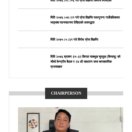
मिति २०७६।०८।०६ गते प्रेस विज्ञप्ति सिमाना मिचिएको
मिति २०७६।०७।२१ गते प्रेस विज्ञप्ति फाल्गुनन्द गाउँपालिकामा
मातृभाषा पठनपाठनमा देखिएको अवरुद्धता
मिति २०७५।५।३१ गते विरोध प्रेस विज्ञप्ति
मिति २०७६ श्रावण ३१–३२ किरात याक्थुङ चुम्लुङ (कियाचु) को
चौथो केन्द्रीय बैठक र २४ औ साधारण सभा समसामयिक
प्रस्तावहरु
CHAIRPERSON