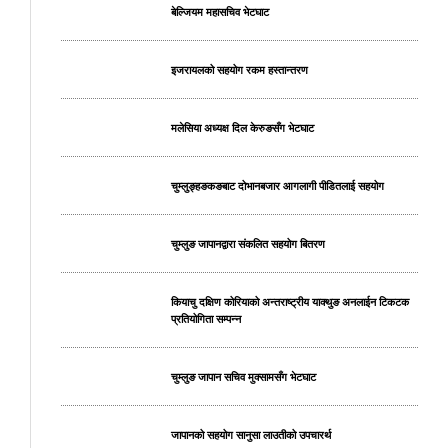
बेल्जियम महासचिव भेटघाट
इजरायलको सहयोग रकम हस्तान्तरण
मलेसिया अध्यक्ष दिल केरुङसँग भेटघाट
चुम्लुङ्हङकङबाट दोभानबजार आगलागी पीडितलाई सहयोग
चुम्लुङ जापानद्वारा संकलित सहयोग बितरण
कियाचु दक्षिण कोरियाको अन्तराष्ट्रीय याक्थुङ अनलाईन टिकटक
प्रतियोगिता सम्पन्न
चुम्लुङ जापान सचिव मुक्सामसँग भेटघाट
जापानको सहयोग सानुसा लाउतीको उपचारर्थ