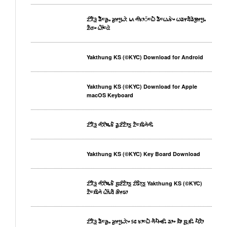
ᤁᤡᤖᤠᤋ᤻ ᤕᤠᤠᤰᤌᤢᤱ ᤆᤢᤶᤗᤢᤱᤖᤧ ᥇᥈ ᤛᤡᤃᤣ᤺ᤰᤐᤠ ᤕᤠᤰᤐᤱᤃᤧᤴ ᤐᤕᤶᤔᤠᤕᤧᤈᤢᤶᤗᤢᤱ
ᤏᤠᤜᤴ ᤐᤥ᤺ᤰᤂᤧ
Yakthung KS (©KYC) Download for Android
Yakthung KS (©KYC) Download for Apple
macOS Keyboard
ᤁᤡᤖᤠᤋ᤻ ᤛᤡᤖᤡᤈᤱᤃᤠ ᤕᤢᤏᤡᤁᤥᤍ᤻ ᤁᤠᤰᤀᤡᤱᤛᤧᤛᤡᤱ
Yakthung KS (©KYC) Key Board Download
ᤁᤡᤖᤠᤋ᤻ ᤛᤡᤖᤡᤈᤱᤃᤠ ᤀᤢᤏᤡᤁᤥᤍ᤻ ᤁᤡᤒᤥᤷᤍ᤻ Yakthung KS (©KYC)
ᤁᤠᤰᤀᤡᤱᤛᤧ ᤐᤥ᤺ᤱᤔᤠ ᤌᤡᤶᤒᤣ
ᤁᤡᤖᤠᤋ᤻ ᤕᤠᤰᤌᤢᤱ ᤆᤢᤶᤗᤢᤱᤖᤧᤴ ᥉᥋ ᤃᤣᤰᤐᤠ ᤛᤠᤘᤠᤴᤇᤡᤱ ᤕᤣᤴ ᤀᤠᤣ ᤀᤢᤳᤇᤡᤱ ᤘᤠᤖᤠᤣ