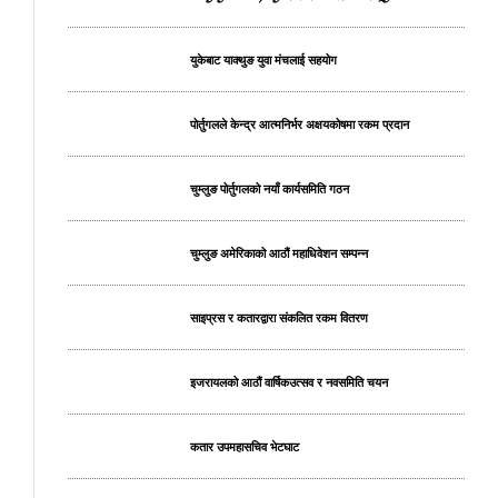
युकेबाट याक्थुङ युवा मंचलाई सहयोग
पोर्तुगलले केन्द्र आत्मनिर्भर अक्षयकोषमा रकम प्रदान
चुम्लुङ पोर्तुगलको नयाँ कार्यसमिति गठन
चुम्लुङ अमेरिकाको आठौं महाधिवेशन सम्पन्न
साइप्रस र कतारद्वारा संकलित रकम वितरण
इजरायलको आठौं वार्षिकउत्सव र नवसमिति चयन
कतार उपमहासचिव भेटघाट