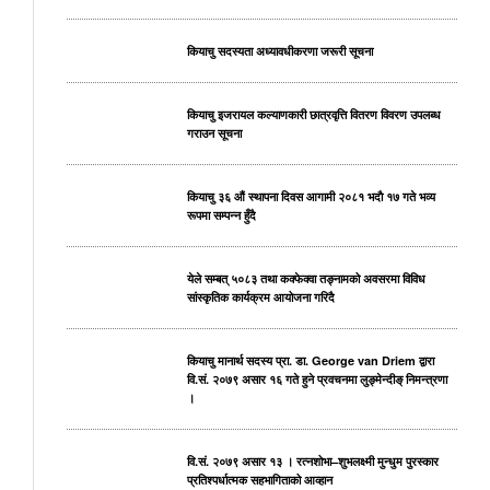
कियाचु सदस्यता अध्यावधीकरणा जरूरी सूचना
कियाचु इजरायल कल्याणकारी छात्रवृत्ति वितरण विवरण उपलब्ध
गराउन सूचना
कियाचु ३६ औं स्थापना दिवस आगामी २०८१ भदाै १७ गते भव्य
रूपमा सम्पन्न हुँदै
येले सम्बत् ५०८३ तथा कक्फेक्वा तङ्नामको अवसरमा विविध
सांस्कृतिक कार्यक्रम आयोजना गरिदै
कियाचु मानार्थ सदस्य प्रा. डा. George van Driem द्वारा
वि.सं. २०७९ असार १६ गते हुने प्रवचनमा लुङ्मेन्दीङ् निमन्त्रणा
।
वि.सं. २०७९ असार १३ । रत्नशोभा–शुभलक्ष्मी मुन्धुम पुरस्कार
प्रतिश्पर्धात्मक सहभागिताको आव्हान