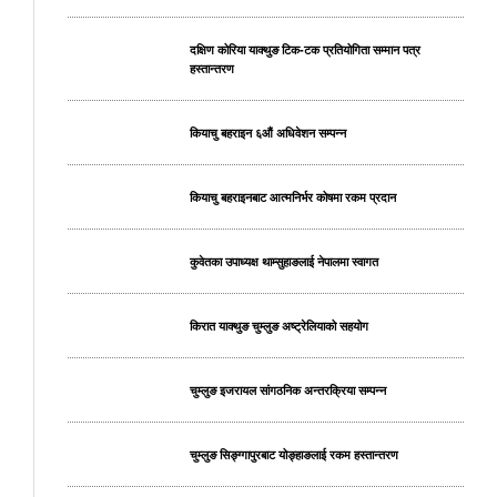
दक्षिण कोरिया याक्थुङ टिक-टक प्रतियोगिता सम्मान पत्र
हस्तान्तरण
कियाचु बहराइन ६औं अधिवेशन सम्पन्न
कियाचु बहराइनबाट आत्मनिर्भर कोषमा रकम प्रदान
कुवेतका उपाध्यक्ष थाम्सुहाङलाई नेपालमा स्वागत
किरात याक्थुङ चुम्लुङ अष्ट्रेलियाको सहयोग
चुम्लुङ इजरायल सांगठनिक अन्तरक्रिया सम्पन्न
चुम्लुङ सिङ्ग्गापुरबाट योङ्हाङलाई रकम हस्तान्तरण