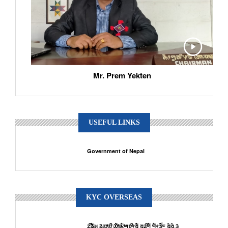
Mr. Prem Yekten
USEFUL LINKS
Government of Nepal
KYC OVERSEAS
ᤁᤡᤕᤠᤆᤢ ᤕᤢᤀᤣᤀᤡ ᤑᤥ᤹ᤌᤥᤛᤢᤎᤡᤶᤔᤠ ᤔᤏᤡᤛᤠ ᤗᤠᤶᤍᤠ᤺ᤰ ᤔᤧᤔᤧᤳᤋᤢ