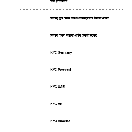
चेक हस्तान्तरण
कियाचु युके वरिष्ठ उपाध्यक्ष नगेन्द्रराज नेम्बाङ भेटघाट
कियाचु दक्षिण कोरिया अर्जुन तुम्बापो भेटघाट
KYC Germany
KYC Portugal
KYC UAE
KYC HK
KYC America