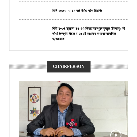
मिति २०७५।५।३१ गते विरोध प्रेस विज्ञप्ति
मिति २०७६ श्रावण ३१–३२ किरात याक्थुङ चुम्लुङ (कियाचु) को
चौथो केन्द्रीय बैठक र २४ औ साधारण सभा समसामयिक
प्रस्तावहरु
CHAIRPERSON