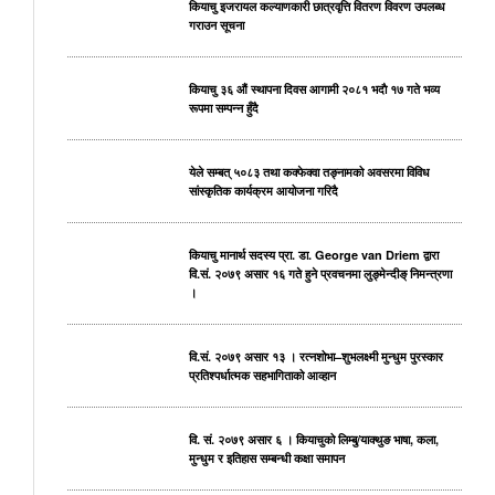
कियाचु इजरायल कल्याणकारी छात्रवृत्ति वितरण विवरण उपलब्ध
गराउन सूचना
कियाचु ३६ औं स्थापना दिवस आगामी २०८१ भदाै १७ गते भव्य
रूपमा सम्पन्न हुँदै
येले सम्बत् ५०८३ तथा कक्फेक्वा तङ्नामको अवसरमा विविध
सांस्कृतिक कार्यक्रम आयोजना गरिदै
कियाचु मानार्थ सदस्य प्रा. डा. George van Driem द्वारा
वि.सं. २०७९ असार १६ गते हुने प्रवचनमा लुङ्मेन्दीङ् निमन्त्रणा
।
वि.सं. २०७९ असार १३ । रत्नशोभा–शुभलक्ष्मी मुन्धुम पुरस्कार
प्रतिश्पर्धात्मक सहभागिताको आव्हान
वि. सं. २०७९ असार ६ । कियाचुको लिम्बु/याक्थुङ भाषा, कला,
मुन्धुम र इतिहास सम्बन्धी कक्षा समापन