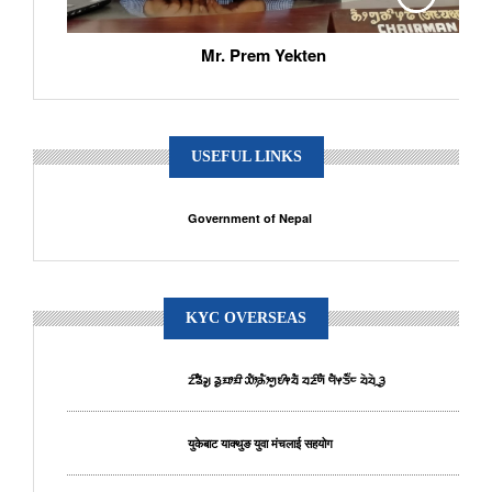
Mr. Prem Yekten
USEFUL LINKS
Government of Nepal
KYC OVERSEAS
ᤁᤡᤕᤠᤆᤢ ᤕᤢᤀᤣᤀᤡ ᤑᤥ᤹ᤌᤥᤛᤢᤎᤡᤶᤔᤠ ᤔᤏᤡᤛᤠ ᤗᤠᤶᤍᤠ᤺ᤰ ᤔᤧᤔᤧᤳᤋᤢ
युकेबाट याक्थुङ युवा मंचलाई सहयोग