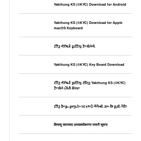
Yakthung KS (©KYC) Download for Android
Yakthung KS (©KYC) Download for Apple
macOS Keyboard
ᤁᤡᤖᤠᤋ᤻ ᤛᤡᤖᤡᤈᤱᤃᤠ ᤕᤢᤏᤡᤁᤥᤍ᤻ ᤁᤠᤰᤀᤡᤱᤛᤧᤛᤡᤱ
Yakthung KS (©KYC) Key Board Download
ᤁᤡᤖᤠᤋ᤻ ᤛᤡᤖᤡᤈᤱᤃᤠ ᤀᤢᤏᤡᤁᤥᤍ᤻ ᤁᤡᤒᤥᤷᤍ᤻ Yakthung KS (©KYC)
ᤁᤠᤰᤀᤡᤱᤛᤧ ᤐᤥ᤺ᤱᤔᤠ ᤌᤡᤶᤒᤣ
ᤁᤡᤖᤠᤋ᤻ ᤕᤠᤰᤌᤢᤱ ᤆᤢᤶᤗᤢᤱᤖᤧᤴ ᥉᥋ ᤃᤣᤰᤐᤠ ᤛᤠᤘᤠᤴᤇᤡᤱ ᤕᤣᤴ ᤀᤠᤣ ᤀᤢᤳᤇᤡᤱ ᤘᤠᤖᤠᤣ
कियाचु सदस्यता अध्यावधीकरणा जरूरी सूचना