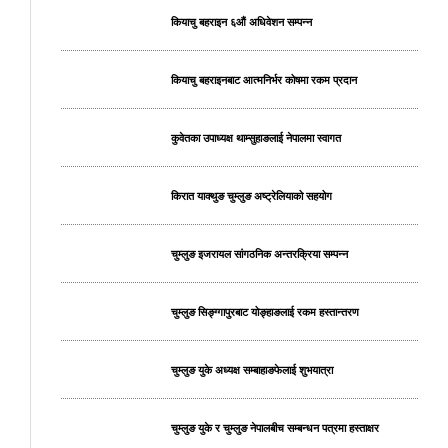
कियाचु बहराइन ६औं अधिवेशन सम्पन्न
कियाचु बहराइनबाट आत्मनिर्भर कोषमा रकम प्रदान
कुवेतका उपाध्यक्ष थाम्सुहाङलाई नेपालमा स्वागत
किरात याक्थुङ चुम्लुङ अष्ट्रेलियाको सहयोग
चुम्लुङ इजरायल सांगठनिक अन्तरक्रिया सम्पन्न
चुम्लुङ सिङ्ग्गापुरबाट योङ्हाङलाई रकम हस्तान्तरण
चुम्लुङ युके अध्यक्ष सम्बाहाङफेलाई शुभयात्रा
चुम्लुङ युके र चुम्लुङ नेपालबीच सम्बन्धन पत्रमा हस्ताक्षर