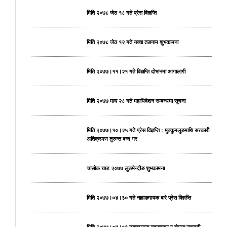
मिति २०७८ जेठ १८ गते प्रेस विज्ञप्ति
मिति २०७८ जेठ १२ गते यक्वा तङनाम शुभकामना
मिति २०७७।११।२१ गते विज्ञप्ति दोभानमा आगालागी
मिति २०७७ माघ २८ गते महाधिवेशन सम्बन्धमा सूचना
मिति २०७७।१०।२५ गते प्रेस विज्ञप्ति : मुक्कुमलुङमाथि सरकारीे
अतिक्रमण तुरुन्त बन्द गर
चासोक चाड २०७७ लुङमेन्दीङ शुभकामना
मिति २०७७।०४।३० गते नाहाङमायक बारे प्रेस विज्ञप्ति
मिति २०७७।०४।०९ मुक्कुमलुङ नामाकरण र चेपाङ ज्यादती