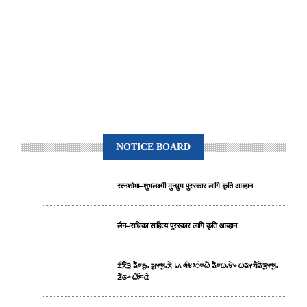
NOTICE BOARD
रत्नशोभा–शुभलक्ष्मी मुन्धुम पुरस्कार लागि कृति आव्हान
लैन–राधिका साहित्य पुरस्कार लागि कृति आव्हान
ᤁᤡᤖᤠᤋ᤻ ᤕᤠᤠᤰᤌᤢᤱ ᤆᤢᤶᤗᤢᤱᤖᤧ ᥇᥈ ᤛᤡᤃᤣ᤺ᤰᤐᤠ ᤕᤠᤰᤐᤱᤃᤧᤴ ᤐᤕᤶᤔᤠᤕᤧᤈᤢᤶᤗᤢᤱ
ᤏᤠᤜᤴ ᤐᤥ᤺ᤰᤂᤧ