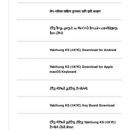
लैन–राधिका साहित्य पुरस्कार लागि कृति आव्हान
ᤁᤡᤖᤠᤋ᤻ ᤕᤠᤠᤰᤌᤢᤱ ᤆᤢᤶᤗᤢᤱᤖᤧ ᥇᥈ ᤛᤡᤃᤣ᤺ᤰᤐᤠ ᤕᤠᤰᤐᤱᤃᤧᤴ ᤐᤕᤶᤔᤠᤕᤧᤈᤢᤶᤗᤢᤱ
ᤏᤠᤜᤴ ᤐᤥ᤺ᤰᤂᤧ
Yakthung KS (©KYC) Download for Android
Yakthung KS (©KYC) Download for Apple
macOS Keyboard
ᤁᤡᤖᤠᤋ᤻ ᤛᤡᤖᤡᤈᤱᤃᤠ ᤕᤢᤏᤡᤁᤥᤍ᤻ ᤁᤠᤰᤀᤡᤱᤛᤧᤛᤡᤱ
Yakthung KS (©KYC) Key Board Download
ᤁᤡᤖᤠᤋ᤻ ᤛᤡᤖᤡᤈᤱᤃᤠ ᤀᤢᤏᤡᤁᤥᤍ᤻ ᤁᤡᤒᤥᤷᤍ᤻ Yakthung KS (©KYC)
ᤁᤠᤰᤀᤡᤱᤛᤧ ᤐᤥ᤺ᤱᤔᤠ ᤌᤡᤶᤒᤣ