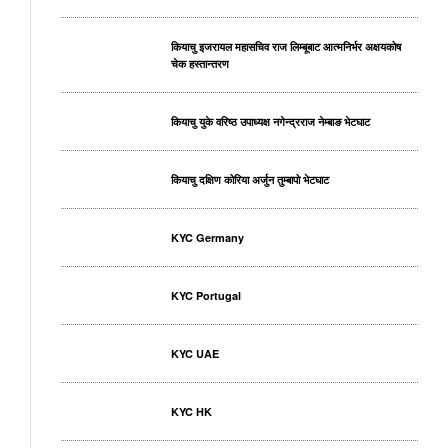
कियाचु इजरायल महासचिव राज लिम्बूबाट आत्मनिर्भर अक्षयकोष
चेक हस्तान्तरण
कियाचु युके वरिष्ठ उपाध्यक्ष नगेन्द्रराज नेम्बाङ भेटघाट
कियाचु दक्षिण कोरिया अर्जुन तुम्बापो भेटघाट
KYC Germany
KYC Portugal
KYC UAE
KYC HK