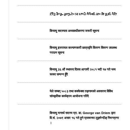
ᤁᤡᤖᤠᤋ᤻ ᤕᤠᤰᤌᤢᤱ ᤆᤢᤶᤗᤢᤱᤖᤧᤴ ᥉᥋ ᤃᤣᤰᤐᤠ ᤛᤠᤘᤠᤴᤇᤡᤱ ᤕᤣᤴ ᤀᤠᤣ ᤀᤢᤳᤇᤡᤱ ᤘᤠᤖᤠᤣ
कियाचु सदस्यता अध्यावधीकरणा जरूरी सूचना
कियाचु इजरायल कल्याणकारी छात्रवृत्ति वितरण विवरण उपलब्ध
गराउन सूचना
कियाचु ३६ औं स्थापना दिवस आगामी २०८१ भदाै १७ गते भव्य
रूपमा सम्पन्न हुँदै
येले सम्बत् ५०८३ तथा कक्फेक्वा तङ्नामको अवसरमा विविध
सांस्कृतिक कार्यक्रम आयोजना गरिदै
कियाचु मानार्थ सदस्य प्रा. डा. George van Driem द्वारा
वि.सं. २०७९ असार १६ गते हुने प्रवचनमा लुङ्मेन्दीङ् निमन्त्रणा
।