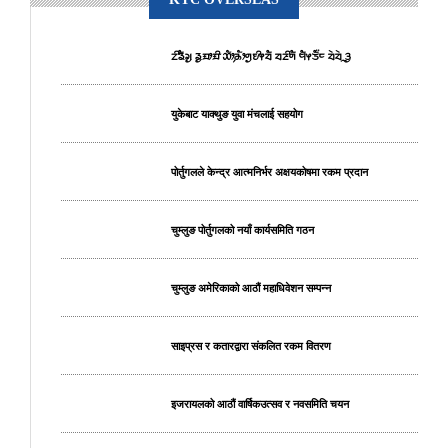
ᤁᤡᤕᤠᤆᤢ ᤕᤢᤀᤣᤀᤡ ᤑᤥ᤹ᤌᤥᤛᤢᤎᤡᤶᤔᤠ ᤔᤏᤡᤛᤠ ᤗᤠᤶᤍᤠ᤺ᤰ ᤔᤧᤔᤧᤳᤋᤢ
युकेबाट याक्थुङ युवा मंचलाई सहयोग
पोर्तुगलले केन्द्र आत्मनिर्भर अक्षयकोषमा रकम प्रदान
चुम्लुङ पोर्तुगलको नयाँ कार्यसमिति गठन
चुम्लुङ अमेरिकाको आठौं महाधिवेशन सम्पन्न
साइप्रस र कतारद्वारा संकलित रकम वितरण
इजरायलको आठौं वार्षिकउत्सव र नवसमिति चयन