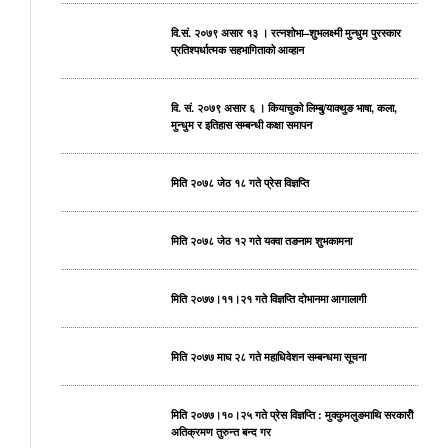
वि.सं. २०७९ असार १३ । रत्नशोभा–शुभलक्ष्मी मुन्धुम पुरस्कार
प्रतिश्पर्धात्मक सहभागिताको आव्हान
वि. सं. २०७९ असार ६ । कियाचुको लिम्बु/याक्थुङ भाषा, कला,
मुन्धुम र इतिहास सम्बन्धी कक्षा समापन
मिति २०७८ जेठ १८ गते प्रेस विज्ञप्ति
मिति २०७८ जेठ १२ गते यक्वा तङनाम शुभकामना
मिति २०७७।११।२१ गते विज्ञप्ति दोभानमा आगालागी
मिति २०७७ माघ २८ गते महाधिवेशन सम्बन्धमा सूचना
मिति २०७७।१०।२५ गते प्रेस विज्ञप्ति : मुक्कुमलुङमाथि सरकारीे
अतिक्रमण तुरुन्त बन्द गर