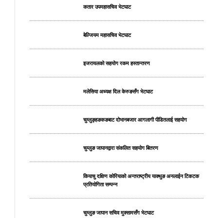
कतार उपमहासचिव भेटघाट
बेल्जियम महासचिव भेटघाट
इजरायलको सहयोग रकम हस्तान्तरण
मलेसिया अध्यक्ष दिल केरुङसँग भेटघाट
चुम्लुङ्हङकङबाट दोभानबजार आगलागी पीडितलाई सहयोग
चुम्लुङ जापानद्वारा संकलित सहयोग बितरण
कियाचु दक्षिण कोरियाको अन्तराष्ट्रीय याक्थुङ अनलाईन टिकटक
प्रतियोगिता सम्पन्न
चुम्लुङ जापान सचिव मुक्सामसँग भेटघाट