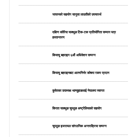
जापानको सहयोग सानुसा लाउतीको उपचारर्थ
दक्षिण कोरिया याक्थुङ टिक-टक प्रतियोगिता सम्मान पत्र
हस्तान्तरण
कियाचु बहराइन ६औं अधिवेशन सम्पन्न
कियाचु बहराइनबाट आत्मनिर्भर कोषमा रकम प्रदान
कुवेतका उपाध्यक्ष थाम्सुहाङलाई नेपालमा स्वागत
किरात याक्थुङ चुम्लुङ अष्ट्रेलियाको सहयोग
चुम्लुङ इजरायल सांगठनिक अन्तरक्रिया सम्पन्न