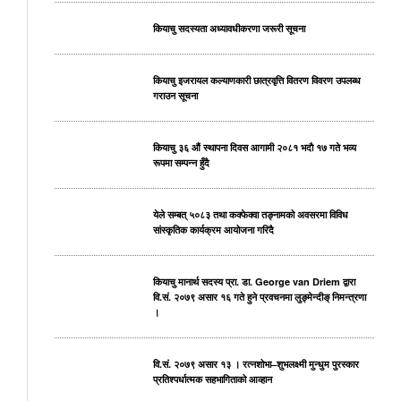
कियाचु सदस्यता अध्यावधीकरणा जरूरी सूचना
कियाचु इजरायल कल्याणकारी छात्रवृत्ति वितरण विवरण उपलब्ध
गराउन सूचना
कियाचु ३६ औं स्थापना दिवस आगामी २०८१ भदाै १७ गते भव्य
रूपमा सम्पन्न हुँदै
येले सम्बत् ५०८३ तथा कक्फेक्वा तङ्नामको अवसरमा विविध
सांस्कृतिक कार्यक्रम आयोजना गरिदै
कियाचु मानार्थ सदस्य प्रा. डा. George van Driem द्वारा
वि.सं. २०७९ असार १६ गते हुने प्रवचनमा लुङ्मेन्दीङ् निमन्त्रणा
।
वि.सं. २०७९ असार १३ । रत्नशोभा–शुभलक्ष्मी मुन्धुम पुरस्कार
प्रतिश्पर्धात्मक सहभागिताको आव्हान