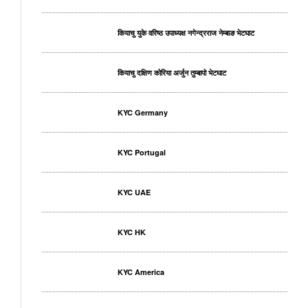
कियाचु युके वरिष्ठ उपाध्यक्ष नगेन्द्रराज नेम्बाङ भेटघाट
कियाचु दक्षिण कोरिया अर्जुन तुम्बापो भेटघाट
KYC Germany
KYC Portugal
KYC UAE
KYC HK
KYC America