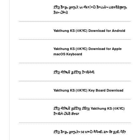
ᤁᤡᤖᤠᤋ᤻ ᤕᤠᤠᤰᤌᤢᤱ ᤆᤢᤶᤗᤢᤱᤖᤧ ᥇᥈ ᤛᤡᤃᤣ᤺ᤰᤐᤠ ᤕᤠᤰᤐᤱᤃᤧᤴ ᤐᤕᤶᤔᤠᤕᤧᤈᤢᤶᤗᤢᤱ
ᤏᤠᤜᤴ ᤐᤥ᤺ᤰᤂᤧ
Yakthung KS (©KYC) Download for Android
Yakthung KS (©KYC) Download for Apple
macOS Keyboard
ᤁᤡᤖᤠᤋ᤻ ᤛᤡᤖᤡᤈᤱᤃᤠ ᤕᤢᤏᤡᤁᤥᤍ᤻ ᤁᤠᤰᤀᤡᤱᤛᤧᤛᤡᤱ
Yakthung KS (©KYC) Key Board Download
ᤁᤡᤖᤠᤋ᤻ ᤛᤡᤖᤡᤈᤱᤃᤠ ᤀᤢᤏᤡᤁᤥᤍ᤻ ᤁᤡᤒᤥᤷᤍ᤻ Yakthung KS (©KYC)
ᤁᤠᤰᤀᤡᤱᤛᤧ ᤐᤥ᤺ᤱᤔᤠ ᤌᤡᤶᤒᤣ
ᤁᤡᤖᤠᤋ᤻ ᤕᤠᤰᤌᤢᤱ ᤆᤢᤶᤗᤢᤱᤖᤧᤴ ᥉᥋ ᤃᤣᤰᤐᤠ ᤛᤠᤘᤠᤴᤇᤡᤱ ᤕᤣᤴ ᤀᤠᤣ ᤀᤢᤳᤇᤡᤱ ᤘᤠᤖᤠᤣ