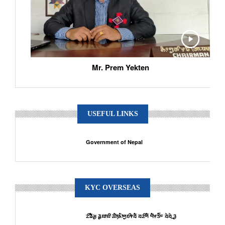
Mr. Prem Yekten
USEFUL LINKS
Government of Nepal
KYC OVERSEAS
ᤁᤡᤕᤠᤆᤢ ᤕᤢᤀᤣᤀᤡ ᤑᤥ᤹ᤌᤥᤛᤢᤎᤡᤶᤔᤠ ᤔᤏᤡᤛᤠ ᤗᤠᤶᤍᤠ᤺ᤰ ᤔᤧᤔᤧᤳᤋᤢ