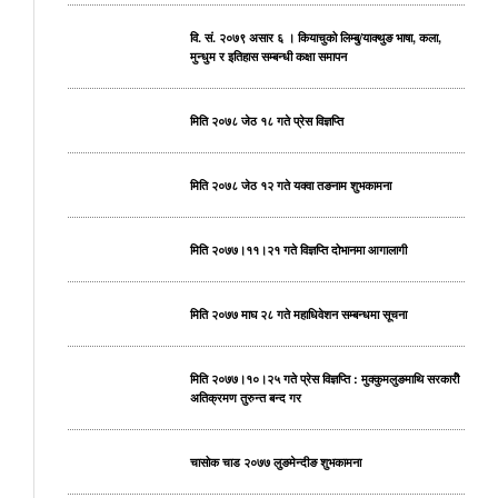
वि. सं. २०७९ असार ६ । कियाचुको लिम्बु/याक्थुङ भाषा, कला,
मुन्धुम र इतिहास सम्बन्धी कक्षा समापन
मिति २०७८ जेठ १८ गते प्रेस विज्ञप्ति
मिति २०७८ जेठ १२ गते यक्वा तङनाम शुभकामना
मिति २०७७।११।२१ गते विज्ञप्ति दोभानमा आगालागी
मिति २०७७ माघ २८ गते महाधिवेशन सम्बन्धमा सूचना
मिति २०७७।१०।२५ गते प्रेस विज्ञप्ति : मुक्कुमलुङमाथि सरकारीे
अतिक्रमण तुरुन्त बन्द गर
चासोक चाड २०७७ लुङमेन्दीङ शुभकामना