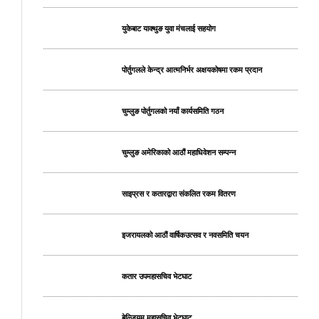
युकेबाट याक्थुङ युवा मंचलाई सहयोग
पोर्तुगलले केन्द्र आत्मनिर्भर अक्षयकोषमा रकम प्रदान
चुम्लुङ पोर्तुगलको नयाँ कार्यसमिति गठन
चुम्लुङ अमेरिकाको आठौं महाधिवेशन सम्पन्न
साइप्रस र कतारद्वारा संकलित रकम वितरण
इजरायलको आठौं वार्षिकउत्सव र नवसमिति चयन
कतार उपमहासचिव भेटघाट
बेल्जियम महासचिव भेटघाट