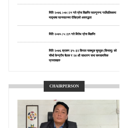
मिति २०७६।०७।२१ गते प्रेस विज्ञप्ति फाल्गुनन्द गाउँपालिकामा
मातृभाषा पठनपाठनमा देखिएको अवरुद्धता
मिति २०७५।५।३१ गते विरोध प्रेस विज्ञप्ति
मिति २०७६ श्रावण ३१–३२ किरात याक्थुङ चुम्लुङ (कियाचु) को
चौथो केन्द्रीय बैठक र २४ औ साधारण सभा समसामयिक
प्रस्तावहरु
CHAIRPERSON