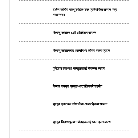
दक्षिण कोरिया याक्थुङ टिक-टक प्रतियोगिता सम्मान पत्र
हस्तान्तरण
कियाचु बहराइन ६औं अधिवेशन सम्पन्न
कियाचु बहराइनबाट आत्मनिर्भर कोषमा रकम प्रदान
कुवेतका उपाध्यक्ष थाम्सुहाङलाई नेपालमा स्वागत
किरात याक्थुङ चुम्लुङ अष्ट्रेलियाको सहयोग
चुम्लुङ इजरायल सांगठनिक अन्तरक्रिया सम्पन्न
चुम्लुङ सिङ्ग्गापुरबाट योङ्हाङलाई रकम हस्तान्तरण