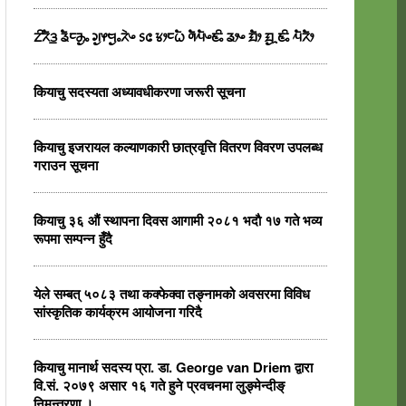
ᤁᤡᤖᤠᤋ᤻ ᤕᤠᤰᤌᤢᤱ ᤆᤢᤶᤗᤢᤱᤖᤧᤴ ᥉᥋ ᤃᤣᤰᤐᤠ ᤛᤠᤘᤠᤴᤇᤡᤱ ᤕᤣᤴ ᤀᤠᤣ ᤀᤢᤳᤇᤡᤱ ᤘᤠᤖᤠᤣ
कियाचु सदस्यता अध्यावधीकरणा जरूरी सूचना
कियाचु इजरायल कल्याणकारी छात्रवृत्ति वितरण विवरण उपलब्ध
गराउन सूचना
कियाचु ३६ औं स्थापना दिवस आगामी २०८१ भदाै १७ गते भव्य
रूपमा सम्पन्न हुँदै
येले सम्बत् ५०८३ तथा कक्फेक्वा तङ्नामको अवसरमा विविध
सांस्कृतिक कार्यक्रम आयोजना गरिदै
कियाचु मानार्थ सदस्य प्रा. डा. George van Driem द्वारा
वि.सं. २०७९ असार १६ गते हुने प्रवचनमा लुङ्मेन्दीङ्
निमन्त्रणा ।