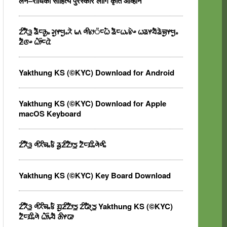
लैन–राधिका साहित्य पुरस्कार लागि कृति आव्हान
ᤁᤡᤖᤠᤋ᤻ ᤕᤠᤠᤰᤌᤢᤱ ᤆᤢᤶᤗᤢᤱᤖᤧ ᥇᥈ ᤛᤡᤃᤣ᤺ᤰᤐᤠ ᤕᤠᤰᤐᤱᤃᤧᤴ ᤐᤕᤶᤔᤠᤕᤧᤈᤢᤶᤗᤢᤱ
ᤏᤠᤜᤴ ᤐᤥ᤺ᤰᤂᤧ
Yakthung KS (©KYC) Download for Android
Yakthung KS (©KYC) Download for Apple
macOS Keyboard
ᤁᤡᤖᤠᤋ᤻ ᤛᤡᤖᤡᤈᤱᤃᤠ ᤕᤢᤏᤡᤁᤥᤍ᤻ ᤁᤠᤰᤀᤡᤱᤛᤧᤛᤡᤱ
Yakthung KS (©KYC) Key Board Download
ᤁᤡᤖᤠᤋ᤻ ᤛᤡᤖᤡᤈᤱᤃᤠ ᤀᤢᤏᤡᤁᤥᤍ᤻ ᤁᤡᤒᤥᤷᤍ᤻ Yakthung KS (©KYC)
ᤁᤠᤰᤀᤡᤱᤛᤧ ᤐᤥ᤺ᤱᤔᤠ ᤌᤡᤶᤒᤣ