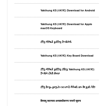
Yakthung KS (©KYC) Download for Android
Yakthung KS (©KYC) Download for Apple
macOS Keyboard
ᤁᤡᤖᤠᤋ᤻ ᤛᤡᤖᤡᤈᤱᤃᤠ ᤕᤢᤏᤡᤁᤥᤍ᤻ ᤁᤠᤰᤀᤡᤱᤛᤧᤛᤡᤱ
Yakthung KS (©KYC) Key Board Download
ᤁᤡᤖᤠᤋ᤻ ᤛᤡᤖᤡᤈᤱᤃᤠ ᤀᤢᤏᤡᤁᤥᤍ᤻ ᤁᤡᤒᤥᤷᤍ᤻ Yakthung KS (©KYC)
ᤁᤠᤰᤀᤡᤱᤛᤧ ᤐᤥ᤺ᤱᤔᤠ ᤌᤡᤶᤒᤣ
ᤁᤡᤖᤠᤋ᤻ ᤕᤠᤰᤌᤢᤱ ᤆᤢᤶᤗᤢᤱᤖᤧᤴ ᥉᥋ ᤃᤣᤰᤐᤠ ᤛᤠᤘᤠᤴᤇᤡᤱ ᤕᤣᤴ ᤀᤠᤣ ᤀᤢᤳᤇᤡᤱ ᤘᤠᤖᤠᤣ
कियाचु सदस्यता अध्यावधीकरणा जरूरी सूचना