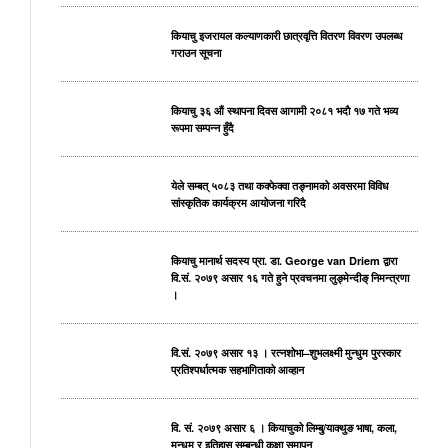
कियाचु इजरायल कल्याणकारी छात्रवृत्ति वितरण विवरण उपलब्ध
गराउन सूचना
कियाचु ३६ औं स्थापना दिवस आगामी २०८१ भदाै १७ गते भव्य
रूपमा सम्पन्न हुँदै
येले सम्बत् ५०८३ तथा कक्फेक्वा तङ्नामको अवसरमा विविध
सांस्कृतिक कार्यक्रम आयोजना गरिदै
कियाचु मानार्थ सदस्य प्रा. डा. George van Driem द्वारा
वि.सं. २०७९ असार १६ गते हुने प्रवचनमा लुङ्मेन्दीङ् निमन्त्रणा
।
वि.सं. २०७९ असार १३ । रत्नशोभा–शुभलक्ष्मी मुन्धुम पुरस्कार
प्रतिश्पर्धात्मक सहभागिताको आव्हान
वि. सं. २०७९ असार ६ । कियाचुको लिम्बु/याक्थुङ भाषा, कला,
मुन्धुम र इतिहास सम्बन्धी कक्षा समापन