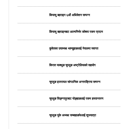
कियाचु बहराइन ६औं अधिवेशन सम्पन्न
कियाचु बहराइनबाट आत्मनिर्भर कोषमा रकम प्रदान
कुवेतका उपाध्यक्ष थाम्सुहाङलाई नेपालमा स्वागत
किरात याक्थुङ चुम्लुङ अष्ट्रेलियाको सहयोग
चुम्लुङ इजरायल सांगठनिक अन्तरक्रिया सम्पन्न
चुम्लुङ सिङ्ग्गापुरबाट योङ्हाङलाई रकम हस्तान्तरण
चुम्लुङ युके अध्यक्ष सम्बाहाङफेलाई शुभयात्रा