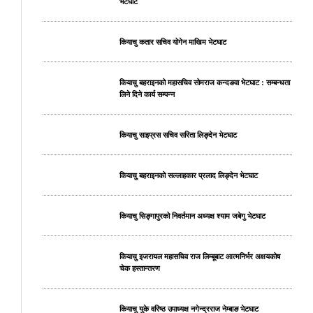
भेटघाट
कियाचु कतार सचिव योगेन माखिम भेटघाट
कियाचु बहराइनको महासचिव सोमराज कन्दङवा भेटघाट : सम्बन्धता
लिने दिने कार्य सम्पन्न
कियाचु साइप्रस सचिव सरिता लिङ्देन भेटघाट
कियाचु बहराइनको सल्लाहकार प्रलाद लिङ्देन भेटघाट
कियाचु सिङ्गापुरको निवर्तमान अध्यक्ष श्याम जबेगु भेटघाट
कियाचु इजरायल महासचिव राज लिम्बूबाट आत्मनिर्भर अक्षयकोष
चेक हस्तान्तरण
कियाचु युके वरिष्ठ उपाध्यक्ष नगेन्द्रराज नेम्बाङ भेटघाट