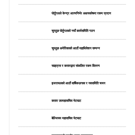
पोर्तुगलले केन्द्र आत्मनिर्भर अक्षयकोषमा रकम प्रदान
चुम्लुङ पोर्तुगलको नयाँ कार्यसमिति गठन
चुम्लुङ अमेरिकाको आठौं महाधिवेशन सम्पन्न
साइप्रस र कतारद्वारा संकलित रकम वितरण
इजरायलको आठौं वार्षिकउत्सव र नवसमिति चयन
कतार उपमहासचिव भेटघाट
बेल्जियम महासचिव भेटघाट