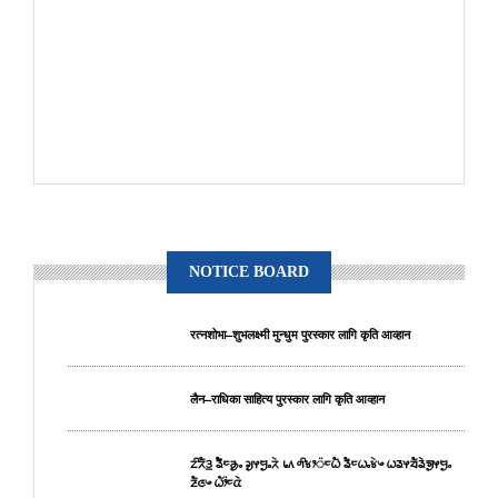
NOTICE BOARD
रत्नशोभा–शुभलक्ष्मी मुन्धुम पुरस्कार लागि कृति आव्हान
लैन–राधिका साहित्य पुरस्कार लागि कृति आव्हान
ᤁᤡᤖᤠᤋ᤻ ᤕᤠᤠᤰᤌᤢᤱ ᤆᤢᤶᤗᤢᤱᤖᤧ ᥇᥈ ᤛᤡᤃᤣ᤺ᤰᤐᤠ ᤕᤠᤰᤐᤱᤃᤧᤴ ᤐᤕᤶᤔᤠᤕᤧᤈᤢᤶᤗᤢᤱ
ᤏᤠᤜᤴ ᤐᤥ᤺ᤰᤂᤧ