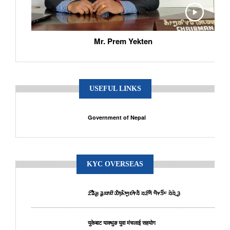
Mr. Prem Yekten
USEFUL LINKS
Government of Nepal
KYC OVERSEAS
ᤁᤡᤕᤠᤆᤢ ᤕᤢᤀᤣᤀᤡ ᤑᤥ᤹ᤌᤥᤛᤢᤎᤡᤶᤔᤠ ᤔᤏᤡᤛᤠ ᤗᤠᤶᤍᤠ᤺ᤰ ᤔᤧᤔᤧᤳᤋᤢ
युकेबाट याक्थुङ युवा मंचलाई सहयोग