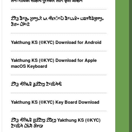
लैन–राधिका साहित्य पुरस्कार लागि कृति आव्हान
ᤁᤡᤖᤠᤋ᤻ ᤕᤠᤠᤰᤌᤢᤱ ᤆᤢᤶᤗᤢᤱᤖᤧ ᥇᥈ ᤛᤡᤃᤣ᤺ᤰᤐᤠ ᤕᤠᤰᤐᤱᤃᤧᤴ ᤐᤕᤶᤔᤠᤕᤧᤈᤢᤶᤗᤢᤱ
ᤏᤠᤜᤴ ᤐᤥ᤺ᤰᤂᤧ
Yakthung KS (©KYC) Download for Android
Yakthung KS (©KYC) Download for Apple
macOS Keyboard
ᤁᤡᤖᤠᤋ᤻ ᤛᤡᤖᤡᤈᤱᤃᤠ ᤕᤢᤏᤡᤁᤥᤍ᤻ ᤁᤠᤰᤀᤡᤱᤛᤧᤛᤡᤱ
Yakthung KS (©KYC) Key Board Download
ᤁᤡᤖᤠᤋ᤻ ᤛᤡᤖᤡᤈᤱᤃᤠ ᤀᤢᤏᤡᤁᤥᤍ᤻ ᤁᤡᤒᤥᤷᤍ᤻ Yakthung KS (©KYC)
ᤁᤠᤰᤀᤡᤱᤛᤧ ᤐᤥ᤺ᤱᤔᤠ ᤌᤡᤶᤒᤣ