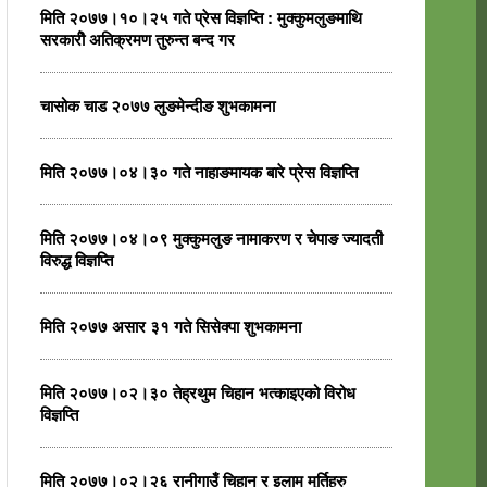
मिति २०७७।१०।२५ गते प्रेस विज्ञप्ति : मुक्कुमलुङमाथि
सरकारीे अतिक्रमण तुरुन्त बन्द गर
चासोक चाड २०७७ लुङमेन्दीङ शुभकामना
मिति २०७७।०४।३० गते नाहाङमायक बारे प्रेस विज्ञप्ति
मिति २०७७।०४।०९ मुक्कुमलुङ नामाकरण र चेपाङ ज्यादती
विरुद्ध विज्ञप्ति
मिति २०७७ असार ३१ गते सिसेक्पा शुभकामना
मिति २०७७।०२।३० तेह्रथुम चिहान भत्काइएको विरोध
विज्ञप्ति
मिति २०७७।०२।२६ रानीगाउँ चिहान र इलाम मुर्तिहरु