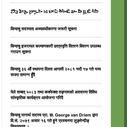
ᤁᤡᤖᤠᤋ᤻ ᤕᤠᤰᤌᤢᤱ ᤆᤢᤶᤗᤢᤱᤖᤧᤴ ᥉᥋ ᤃᤣᤰᤐᤠ ᤛᤠᤘᤠᤴᤇᤡᤱ ᤕᤣᤴ ᤀᤠᤣ ᤀᤢᤳᤇᤡᤱ ᤘᤠᤖᤠᤣ
कियाचु सदस्यता अध्यावधीकरणा जरूरी सूचना
कियाचु इजरायल कल्याणकारी छात्रवृत्ति वितरण विवरण उपलब्ध
गराउन सूचना
कियाचु ३६ औं स्थापना दिवस आगामी २०८१ भदाै १७ गते भव्य
रूपमा सम्पन्न हुँदै
येले सम्बत् ५०८३ तथा कक्फेक्वा तङ्नामको अवसरमा विविध
सांस्कृतिक कार्यक्रम आयोजना गरिदै
कियाचु मानार्थ सदस्य प्रा. डा. George van Driem द्वारा
वि.सं. २०७९ असार १६ गते हुने प्रवचनमा लुङ्मेन्दीङ्
निमन्त्रणा ।