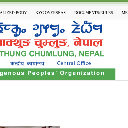
IALIZED BODY
KYC OVERSEAS
DOCUMENTS/RULES
ME