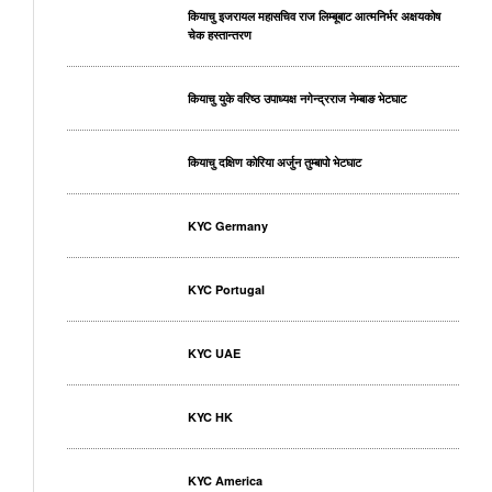
कियाचु इजरायल महासचिव राज लिम्बूबाट आत्मनिर्भर अक्षयकोष
चेक हस्तान्तरण
कियाचु युके वरिष्ठ उपाध्यक्ष नगेन्द्रराज नेम्बाङ भेटघाट
कियाचु दक्षिण कोरिया अर्जुन तुम्बापो भेटघाट
KYC Germany
KYC Portugal
KYC UAE
KYC HK
KYC America