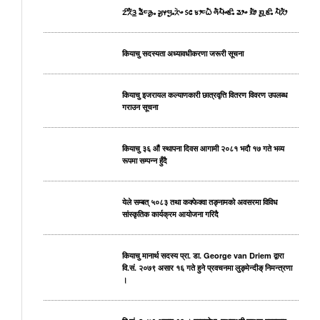
ᤁᤡᤖᤠᤋ᤻ ᤕᤠᤰᤌᤢᤱ ᤆᤢᤶᤗᤢᤱᤖᤧᤴ ᥉᥋ ᤃᤣᤰᤐᤠ ᤛᤠᤘᤠᤴᤇᤡᤱ ᤕᤣᤴ ᤀᤠᤣ ᤀᤢᤳᤇᤡᤱ ᤘᤠᤖᤠᤣ
कियाचु सदस्यता अध्यावधीकरणा जरूरी सूचना
कियाचु इजरायल कल्याणकारी छात्रवृत्ति वितरण विवरण उपलब्ध
गराउन सूचना
कियाचु ३६ औं स्थापना दिवस आगामी २०८१ भदाै १७ गते भव्य
रूपमा सम्पन्न हुँदै
येले सम्बत् ५०८३ तथा कक्फेक्वा तङ्नामको अवसरमा विविध
सांस्कृतिक कार्यक्रम आयोजना गरिदै
कियाचु मानार्थ सदस्य प्रा. डा. George van Driem द्वारा
वि.सं. २०७९ असार १६ गते हुने प्रवचनमा लुङ्मेन्दीङ् निमन्त्रणा
।