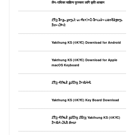
लैन–राधिका साहित्य पुरस्कार लागि कृति आव्हान
ᤁᤡᤖᤠᤋ᤻ ᤕᤠᤠᤰᤌᤢᤱ ᤆᤢᤶᤗᤢᤱᤖᤧ ᥇᥈ ᤛᤡᤃᤣ᤺ᤰᤐᤠ ᤕᤠᤰᤐᤱᤃᤧᤴ ᤐᤕᤶᤔᤠᤕᤧᤈᤢᤶᤗᤢᤱ
ᤏᤠᤜᤴ ᤐᤥ᤺ᤰᤂᤧ
Yakthung KS (©KYC) Download for Android
Yakthung KS (©KYC) Download for Apple
macOS Keyboard
ᤁᤡᤖᤠᤋ᤻ ᤛᤡᤖᤡᤈᤱᤃᤠ ᤕᤢᤏᤡᤁᤥᤍ᤻ ᤁᤠᤰᤀᤡᤱᤛᤧᤛᤡᤱ
Yakthung KS (©KYC) Key Board Download
ᤁᤡᤖᤠᤋ᤻ ᤛᤡᤖᤡᤈᤱᤃᤠ ᤀᤢᤏᤡᤁᤥᤍ᤻ ᤁᤡᤒᤥᤷᤍ᤻ Yakthung KS (©KYC)
ᤁᤠᤰᤀᤡᤱᤛᤧ ᤐᤥ᤺ᤱᤔᤠ ᤌᤡᤶᤒᤣ