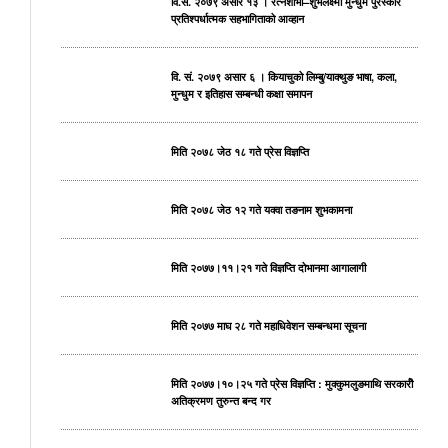
वि.सं. २०७९ असार १३ । रत्नशोभा–शुभलक्ष्मी मुन्धुम पुरस्कार
प्रतिश्पर्धात्मक सहभागिताको आव्हान
वि. सं. २०७९ असार ६ । कियाचुको लिम्बु/याक्थुङ भाषा, कला,
मुन्धुम र इतिहास सम्बन्धी कक्षा समापन
मिति २०७८ जेठ १८ गते प्रेस विज्ञप्ति
मिति २०७८ जेठ १२ गते यक्वा तङनाम शुभकामना
मिति २०७७।११।२१ गते विज्ञप्ति दोभानमा आगालागी
मिति २०७७ माघ २८ गते महाधिवेशन सम्बन्धमा सूचना
मिति २०७७।१०।२५ गते प्रेस विज्ञप्ति : मुक्कुमलुङमाथि सरकारीे
अतिक्रमण तुरुन्त बन्द गर