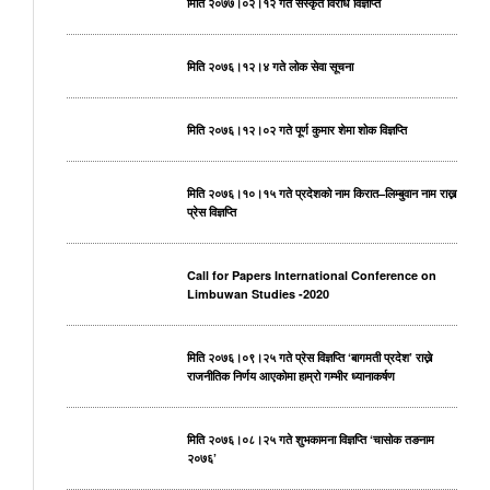
मिति २०७७।०२।१२ गते संस्कृत विरोध विज्ञप्ति
मिति २०७६।१२।४ गते लोक सेवा सूचना
मिति २०७६।१२।०२ गते पूर्ण कुमार शेमा शोक विज्ञप्ति
मिति २०७६।१०।१५ गते प्रदेशको नाम किरात–लिम्बुवान नाम राख्न
प्रेस विज्ञप्ति
Call for Papers International Conference on
Limbuwan Studies -2020
मिति २०७६।०९।२५ गते प्रेस विज्ञप्ति ‘बागमती प्रदेश’ राख्ने
राजनीतिक निर्णय आएकोमा हाम्रो गम्भीर ध्यानाकर्षण
मिति २०७६।०८।२५ गते शुभकामना विज्ञप्ति ‘चासोक तङनाम
२०७६’