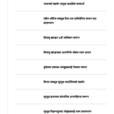
जापानको सहयोग सानुसा लाउतीको उपचारर्थ
दक्षिण कोरिया याक्थुङ टिक-टक प्रतियोगिता सम्मान पत्र
हस्तान्तरण
कियाचु बहराइन ६औं अधिवेशन सम्पन्न
कियाचु बहराइनबाट आत्मनिर्भर कोषमा रकम प्रदान
कुवेतका उपाध्यक्ष थाम्सुहाङलाई नेपालमा स्वागत
किरात याक्थुङ चुम्लुङ अष्ट्रेलियाको सहयोग
चुम्लुङ इजरायल सांगठनिक अन्तरक्रिया सम्पन्न
चुम्लुङ सिङ्ग्गापुरबाट योङ्हाङलाई रकम हस्तान्तरण