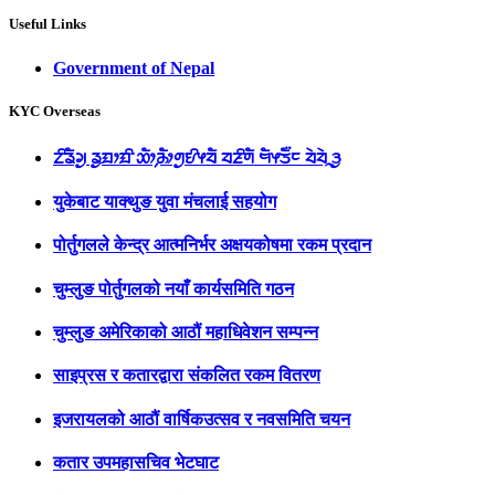
Useful Links
Government of Nepal
KYC Overseas
ᤁᤡᤕᤠᤆᤢ ᤕᤢᤀᤣᤀᤡ ᤑᤥ᤹ᤌᤥᤛᤢᤎᤡᤶᤔᤠ ᤔᤏᤡᤛᤠ ᤗᤠᤶᤍᤠ᤺ᤰ ᤔᤧᤔᤧᤳᤋᤢ
युकेबाट याक्थुङ युवा मंचलाई सहयोग
पोर्तुगलले केन्द्र आत्मनिर्भर अक्षयकोषमा रकम प्रदान
चुम्लुङ पोर्तुगलको नयाँ कार्यसमिति गठन
चुम्लुङ अमेरिकाको आठौं महाधिवेशन सम्पन्न
साइप्रस र कतारद्वारा संकलित रकम वितरण
इजरायलको आठौं वार्षिकउत्सव र नवसमिति चयन
कतार उपमहासचिव भेटघाट