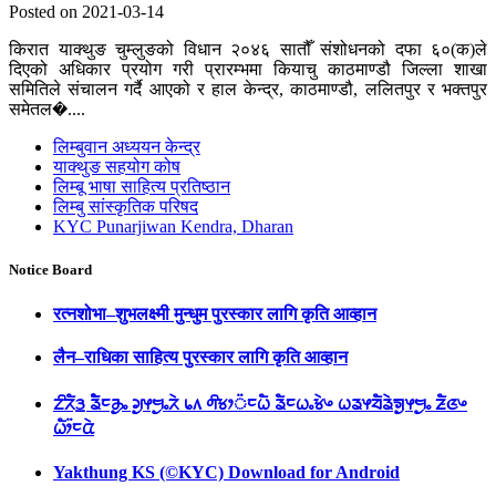
Posted on 2021-03-14
किरात याक्थुङ चुम्लुङको विधान २०४६ सातौँ संशोधनको दफा ६०(क)ले
दिएको अधिकार प्रयोग गरी प्रारम्भमा कियाचु काठमाण्डौ जिल्ला शाखा
समितिले संचालन गर्दै आएको र हाल केन्द्र, काठमाण्डौ, ललितपुर र भक्तपुर
समेतल�....
लिम्बुवान अध्ययन केन्द्र
याक्थुङ सहयोग कोष
लिम्बू भाषा साहित्य प्रतिष्ठान
लिम्बु सांस्कृतिक परिषद
KYC Punarjiwan Kendra, Dharan
Notice Board
रत्नशोभा–शुभलक्ष्मी मुन्धुम पुरस्कार लागि कृति आव्हान
लैन–राधिका साहित्य पुरस्कार लागि कृति आव्हान
ᤁᤡᤖᤠᤋ᤻ ᤕᤠᤠᤰᤌᤢᤱ ᤆᤢᤶᤗᤢᤱᤖᤧ ᥇᥈ ᤛᤡᤃᤣ᤺ᤰᤐᤠ ᤕᤠᤰᤐᤱᤃᤧᤴ ᤐᤕᤶᤔᤠᤕᤧᤈᤢᤶᤗᤢᤱ ᤏᤠᤜᤴ
ᤐᤥ᤺ᤰᤂᤧ
Yakthung KS (©KYC) Download for Android