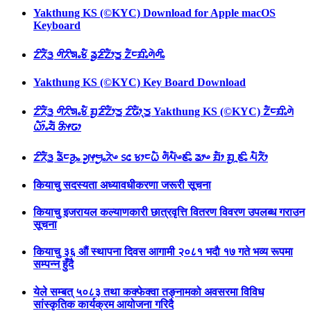
Yakthung KS (©KYC) Download for Apple macOS
Keyboard
ᤁᤡᤖᤠᤋ᤻ ᤛᤡᤖᤡᤈᤱᤃᤠ ᤕᤢᤏᤡᤁᤥᤍ᤻ ᤁᤠᤰᤀᤡᤱᤛᤧᤛᤡᤱ
Yakthung KS (©KYC) Key Board Download
ᤁᤡᤖᤠᤋ᤻ ᤛᤡᤖᤡᤈᤱᤃᤠ ᤀᤢᤏᤡᤁᤥᤍ᤻ ᤁᤡᤒᤥᤷᤍ᤻ Yakthung KS (©KYC) ᤁᤠᤰᤀᤡᤱᤛᤧ
ᤐᤥ᤺ᤱᤔᤠ ᤌᤡᤶᤒᤣ
ᤁᤡᤖᤠᤋ᤻ ᤕᤠᤰᤌᤢᤱ ᤆᤢᤶᤗᤢᤱᤖᤧᤴ ᥉᥋ ᤃᤣᤰᤐᤠ ᤛᤠᤘᤠᤴᤇᤡᤱ ᤕᤣᤴ ᤀᤠᤣ ᤀᤢᤳᤇᤡᤱ ᤘᤠᤖᤠᤣ
कियाचु सदस्यता अध्यावधीकरणा जरूरी सूचना
कियाचु इजरायल कल्याणकारी छात्रवृत्ति वितरण विवरण उपलब्ध गराउन
सूचना
कियाचु ३६ औं स्थापना दिवस आगामी २०८१ भदाै १७ गते भव्य रूपमा
सम्पन्न हुँदै
येले सम्बत् ५०८३ तथा कक्फेक्वा तङ्नामको अवसरमा विविध
सांस्कृतिक कार्यक्रम आयोजना गरिदै