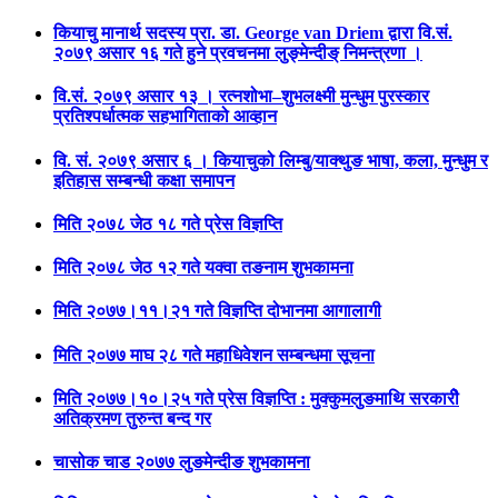
कियाचु मानार्थ सदस्य प्रा. डा. George van Driem द्वारा वि.सं.
२०७९ असार १६ गते हुने प्रवचनमा लुङ्मेन्दीङ् निमन्त्रणा ।
वि.सं. २०७९ असार १३ । रत्नशोभा–शुभलक्ष्मी मुन्धुम पुरस्कार
प्रतिश्पर्धात्मक सहभागिताको आव्हान
वि. सं. २०७९ असार ६ । कियाचुको लिम्बु/याक्थुङ भाषा, कला, मुन्धुम र
इतिहास सम्बन्धी कक्षा समापन
मिति २०७८ जेठ १८ गते प्रेस विज्ञप्ति
मिति २०७८ जेठ १२ गते यक्वा तङनाम शुभकामना
मिति २०७७।११।२१ गते विज्ञप्ति दोभानमा आगालागी
मिति २०७७ माघ २८ गते महाधिवेशन सम्बन्धमा सूचना
मिति २०७७।१०।२५ गते प्रेस विज्ञप्ति : मुक्कुमलुङमाथि सरकारीे
अतिक्रमण तुरुन्त बन्द गर
चासोक चाड २०७७ लुङमेन्दीङ शुभकामना