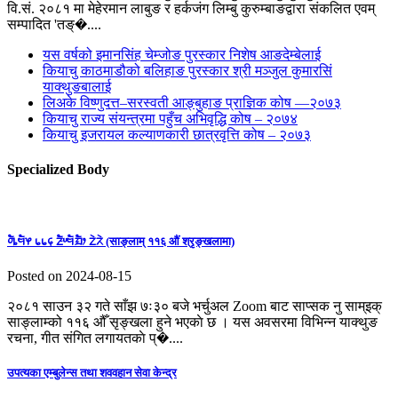
वि.सं. २०८१ मा मेहेरमान लाबुङ र हर्कजंग लिम्बु कुरुम्बाङद्वारा संकलित एवम्
सम्पादित 'तङ्�....
यस वर्षको इमानसिंह चेम्जोङ पुरस्कार निशेष आङदेम्बेलाई
कियाचु काठमाडौको बलिहाङ पुरस्कार श्री मञ्जुल कुमारसिं
याक्थुङबालाई
लिअके विष्णुदत्त–सरस्वती आङ्बुहाङ प्राज्ञिक कोष —२०७३
कियाचु राज्य संयन्त्रमा पहुँच अभिवृद्धि कोष – २०७४
कियाचु इजरायल कल्याणकारी छात्रवृत्ति कोष – २०७३
Specialized Body
ᤛᤠᤱᤗᤠᤶ ᥇᥇᥌ ᤏᤠᤸᤗᤠᤀᤠᤣ ᤁᤧᤖᤧ (साङ्लाम् ११६ औं श्रृङ्खलामा)
Posted on 2024-08-15
२०८१ साउन ३२ गते साँझ ७ः३० बजे भर्चुअल Zoom बाट साप्सक नु साम्इक्
साङ्लाम्को ११६ औँ सृङ्खला हुने भएकाे छ । यस अवसरमा विभिन्न याक्थुङ
रचना, गीत संगित लगायतकाे प्�....
उपत्यका एम्बुलेन्स तथा शववहान सेवा केन्द्र