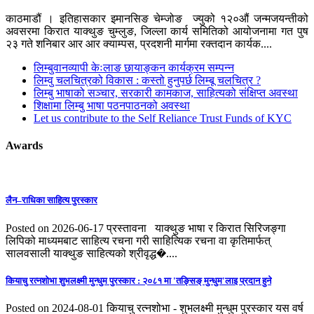
काठमाडौं । इतिहासकार इमानसिङ चेम्जोङ ज्युको १२०औं जन्मजयन्तीको
अवसरमा किरात याक्थुङ चुम्लुङ, जिल्ला कार्य समितिको आयोजनामा गत पुष
२३ गते शनिबार आर आर क्याम्पस, प्रदशनी मार्गमा रक्तदान कार्यक....
लिम्बुवानव्यापी केःलाङ छायाङ्कन कार्यक्रम सम्पन्न
लिम्वु चलचित्रको विकास : कस्तो हुनुपर्छ लिम्बू चलचित्र ?
लिम्बु भाषाको सञ्चार, सरकारी कामकाज, साहित्यको संक्षिप्त अवस्था
शिक्षामा लिम्बु भाषा पठनपाठनको अवस्था
Let us contribute to the Self Reliance Trust Funds of KYC
Awards
लैन–राधिका साहित्य पुरस्कार
Posted on 2026-06-17
प्रस्तावना याक्थुङ भाषा र किरात सिरिजङ्गा
लिपिको माध्यमबाट साहित्य रचना गरी साहित्यिक रचना वा कृतिमार्फत्
सालवसाली याक्थुङ साहित्यको श्रीवृद्ध�....
कियाचु रत्नशाेभा शुभलक्ष्मी मुन्धुम पुरस्कार : २०८१ मा 'तङ्सिङ् मुन्धुम'लाइ प्रदान हुने
Posted on 2024-08-01
कियाचु रत्नशोभा - शुभलक्ष्मी मुन्धुम पुरस्कार यस वर्ष