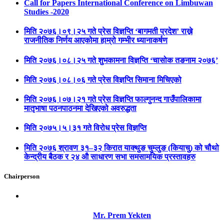
Call for Papers International Conference on Limbuwan
Studies -2020
मिति २०७६।०९।२५ गते प्रेस विज्ञप्ति ‘बागमती प्रदेश’ राख्ने
राजनीतिक निर्णय आएकोमा हाम्रो गम्भीर ध्यानाकर्षण
मिति २०७६।०८।२५ गते शुभकामना विज्ञप्ति ‘चासोक तङनाम २०७६’
मिति २०७६।०८।०६ गते प्रेस विज्ञप्ति सिमाना मिचिएको
मिति २०७६।०७।२१ गते प्रेस विज्ञप्ति फाल्गुनन्द गाउँपालिकामा
मातृभाषा पठनपाठनमा देखिएको अवरुद्धता
मिति २०७५।५।३१ गते विरोध प्रेस विज्ञप्ति
मिति २०७६ श्रावण ३१–३२ किरात याक्थुङ चुम्लुङ (कियाचु) को चौथो
केन्द्रीय बैठक र २४ औ साधारण सभा समसामयिक प्रस्तावहरु
Chairperson
Mr. Prem Yekten