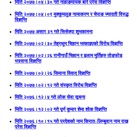
मिति २०७७।०४।३० गते नाहाङमायक बारे प्रेस विज्ञप्ति
मिति २०७७।०४।०९ मुक्कुमलुङ नामाकरण र चेपाङ ज्यादती विरुद्ध
विज्ञप्ति
मिति २०७७ असार ३१ गते सिसेक्पा शुभकामना
मिति २०७७।०२।३० तेह्रथुम चिहान भत्काइएको विरोध विज्ञप्ति
मिति २०७७।०२।२६ रानीगाउँ चिहान र इलाम मुर्तिहरु तोडफोड
भत्र्सना विज्ञप्ति
मिति २०७७।०२।२६ सिमाना विवाद विज्ञप्ति
मिति २०७७।०२।१२ गते संस्कृत विरोध विज्ञप्ति
मिति २०७६।१२।४ गते लोक सेवा सूचना
मिति २०७६।१२।०२ गते पूर्ण कुमार शेमा शोक विज्ञप्ति
मिति २०७६।१०।१५ गते प्रदेशको नाम किरात–लिम्बुवान नाम राख्न
प्रेस विज्ञप्ति