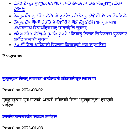
ᤁᤡᤖᤠᤋ᤻ ᤕᤠᤠᤰᤌᤢᤱ ᤆᤢᤶᤗᤢᤱᤖᤧ ᥇᥈ ᤛᤡᤃᤣ᤺ᤰᤐᤠ ᤕᤠᤰᤐᤱᤃᤧᤴ ᤐᤕᤶᤔᤠᤕᤧᤈᤢᤶᤗᤢᤱ ᤏᤠᤜᤴ
ᤐᤥ᤺ᤰᤂᤧ
ᤕᤠᤠᤰᤌᤢᤱ ᤐᤠ᤺ᤴ ᤏᤢ ᤁᤡᤖᤠᤋ᤻ ᤛᤡᤖᤡᤈᤱᤃᤠ ᤕᤢᤏᤡᤁᤥᤍ᤻ ᤌᤥᤒᤥ ᤏᤢ ᤍᤡᤈᤡᤋᤗᤠᤀᤡᤈᤧᤛᤴ ᤁᤠᤰᤋᤥᤛᤡᤱ
ᤕᤠᤰᤌᤢᤱ ᤐᤠᤴ ᤛᤠᤰᤗᤠ ᤁᤧᤏᤡᤐᤠ ᤏᤡᤳᤇᤠᤶᤛᤠᤜᤠᤖᤧ ᤗᤠᤃᤡ ᤇᤠᤋᤪᤒᤡᤖᤡᤋᤡ (याक्थुङ भाषा
अध्ययनरथ विद्यार्थीहरूलाइ छात्रवृित्ति सुचना)
ᤛᤡᤕᤠᤆᤢ ᤁᤡᤖᤠᤋ ᤛᤡᤖᤡᤈᤱᤃᤠ ᤌᤢᤶᤄᤥ ᤛᤢᤆᤏᤠ / कियाचु किरात सिरिजङगा पुरस्कार
छनाैट सम्बन्धी सुचना
३० औं विश्व आदिवासी दिवसमा कियाचुकाे भब्य सहभागिता
Programs
मुक्कुम्लुङमा कियाचु लगागयका आन्दाेलकारी शक्तिहरूले लुङ स्थापना गरे
Posted on 2024-08-02
मुक्कुम्लुङमा युमा माङको असली शक्तिकाे शिला "मुक्कुमलुङ" हराएकाे
पाईएक....
इमानसिंह जन्मजयन्तीमा रक्तदान कार्यक्रम
Posted on 2023-01-08