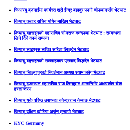
जिआरयु ब्रुनाईमा कार्यरत श्री ईन्द्र बहादुर फागो चोङबाङसँग भेटघाट
कियाचु कतार सचिव योगेन माखिम भेटघाट
कियाचु बहराइनको महासचिव सोमराज कन्दङवा भेटघाट : सम्बन्धता
लिने दिने कार्य सम्पन्न
कियाचु साइप्रस सचिव सरिता लिङ्देन भेटघाट
कियाचु बहराइनको सल्लाहकार प्रलाद लिङ्देन भेटघाट
कियाचु सिङ्गापुरको निवर्तमान अध्यक्ष श्याम जबेगु भेटघाट
कियाचु इजरायल महासचिव राज लिम्बूबाट आत्मनिर्भर अक्षयकोष चेक
हस्तान्तरण
कियाचु युके वरिष्ठ उपाध्यक्ष नगेन्द्रराज नेम्बाङ भेटघाट
कियाचु दक्षिण कोरिया अर्जुन तुम्बापो भेटघाट
KYC Germany