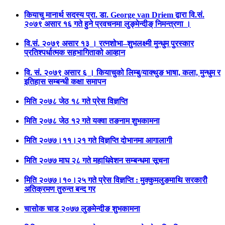
कियाचु मानार्थ सदस्य प्रा. डा. George van Driem द्वारा वि.सं.
२०७९ असार १६ गते हुने प्रवचनमा लुङ्मेन्दीङ् निमन्त्रणा ।
वि.सं. २०७९ असार १३ । रत्नशोभा–शुभलक्ष्मी मुन्धुम पुरस्कार
प्रतिश्पर्धात्मक सहभागिताको आव्हान
वि. सं. २०७९ असार ६ । कियाचुको लिम्बु/याक्थुङ भाषा, कला, मुन्धुम र
इतिहास सम्बन्धी कक्षा समापन
मिति २०७८ जेठ १८ गते प्रेस विज्ञप्ति
मिति २०७८ जेठ १२ गते यक्वा तङनाम शुभकामना
मिति २०७७।११।२१ गते विज्ञप्ति दोभानमा आगालागी
मिति २०७७ माघ २८ गते महाधिवेशन सम्बन्धमा सूचना
मिति २०७७।१०।२५ गते प्रेस विज्ञप्ति : मुक्कुमलुङमाथि सरकारीे
अतिक्रमण तुरुन्त बन्द गर
चासोक चाड २०७७ लुङमेन्दीङ शुभकामना