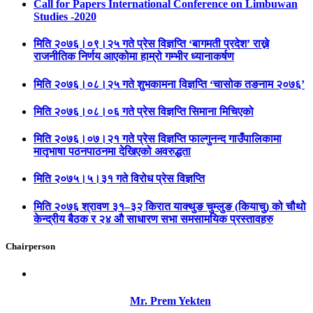
Call for Papers International Conference on Limbuwan
Studies -2020
मिति २०७६।०९।२५ गते प्रेस विज्ञप्ति ‘बागमती प्रदेश’ राख्ने
राजनीतिक निर्णय आएकोमा हाम्रो गम्भीर ध्यानाकर्षण
मिति २०७६।०८।२५ गते शुभकामना विज्ञप्ति ‘चासोक तङनाम २०७६’
मिति २०७६।०८।०६ गते प्रेस विज्ञप्ति सिमाना मिचिएको
मिति २०७६।०७।२१ गते प्रेस विज्ञप्ति फाल्गुनन्द गाउँपालिकामा
मातृभाषा पठनपाठनमा देखिएको अवरुद्धता
मिति २०७५।५।३१ गते विरोध प्रेस विज्ञप्ति
मिति २०७६ श्रावण ३१–३२ किरात याक्थुङ चुम्लुङ (कियाचु) को चौथो
केन्द्रीय बैठक र २४ औ साधारण सभा समसामयिक प्रस्तावहरु
Chairperson
Mr. Prem Yekten