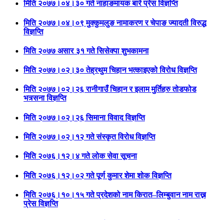
मिति २०७७।०४।३० गते नाहाङमायक बारे प्रेस विज्ञप्ति
मिति २०७७।०४।०९ मुक्कुमलुङ नामाकरण र चेपाङ ज्यादती विरुद्ध
विज्ञप्ति
मिति २०७७ असार ३१ गते सिसेक्पा शुभकामना
मिति २०७७।०२।३० तेह्रथुम चिहान भत्काइएको विरोध विज्ञप्ति
मिति २०७७।०२।२६ रानीगाउँ चिहान र इलाम मुर्तिहरु तोडफोड
भत्र्सना विज्ञप्ति
मिति २०७७।०२।२६ सिमाना विवाद विज्ञप्ति
मिति २०७७।०२।१२ गते संस्कृत विरोध विज्ञप्ति
मिति २०७६।१२।४ गते लोक सेवा सूचना
मिति २०७६।१२।०२ गते पूर्ण कुमार शेमा शोक विज्ञप्ति
मिति २०७६।१०।१५ गते प्रदेशको नाम किरात–लिम्बुवान नाम राख्न
प्रेस विज्ञप्ति