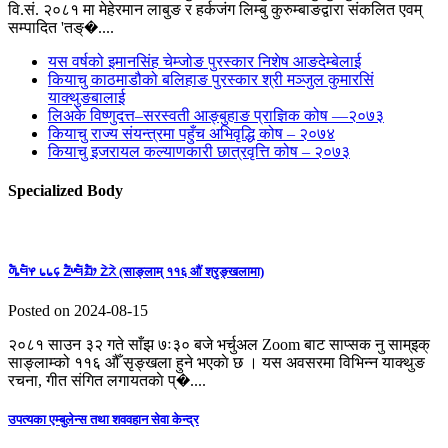
वि.सं. २०८१ मा मेहेरमान लाबुङ र हर्कजंग लिम्बु कुरुम्बाङद्वारा संकलित एवम्
सम्पादित 'तङ्�....
यस वर्षको इमानसिंह चेम्जोङ पुरस्कार निशेष आङदेम्बेलाई
कियाचु काठमाडौको बलिहाङ पुरस्कार श्री मञ्जुल कुमारसिं
याक्थुङबालाई
लिअके विष्णुदत्त–सरस्वती आङ्बुहाङ प्राज्ञिक कोष —२०७३
कियाचु राज्य संयन्त्रमा पहुँच अभिवृद्धि कोष – २०७४
कियाचु इजरायल कल्याणकारी छात्रवृत्ति कोष – २०७३
Specialized Body
ᤛᤠᤱᤗᤠᤶ ᥇᥇᥌ ᤏᤠᤸᤗᤠᤀᤠᤣ ᤁᤧᤖᤧ (साङ्लाम् ११६ औं श्रृङ्खलामा)
Posted on 2024-08-15
२०८१ साउन ३२ गते साँझ ७ः३० बजे भर्चुअल Zoom बाट साप्सक नु साम्इक्
साङ्लाम्को ११६ औँ सृङ्खला हुने भएकाे छ । यस अवसरमा विभिन्न याक्थुङ
रचना, गीत संगित लगायतकाे प्�....
उपत्यका एम्बुलेन्स तथा शववहान सेवा केन्द्र