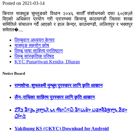
Posted on 2021-03-14
किरात याक्थुङ चुम्लुङको विधान २०४६ सातौँ संशोधनको दफा ६०(क)ले
दिएको अधिकार प्रयोग गरी प्रारम्भमा कियाचु काठमाण्डौ जिल्ला शाखा
समितिले संचालन गर्दै आएको र हाल केन्द्र, काठमाण्डौ, ललितपुर र भक्तपुर
समेतल�....
लिम्बुवान अध्ययन केन्द्र
याक्थुङ सहयोग कोष
लिम्बू भाषा साहित्य प्रतिष्ठान
लिम्बु सांस्कृतिक परिषद
KYC Punarjiwan Kendra, Dharan
Notice Board
रत्नशोभा–शुभलक्ष्मी मुन्धुम पुरस्कार लागि कृति आव्हान
लैन–राधिका साहित्य पुरस्कार लागि कृति आव्हान
ᤁᤡᤖᤠᤋ᤻ ᤕᤠᤠᤰᤌᤢᤱ ᤆᤢᤶᤗᤢᤱᤖᤧ ᥇᥈ ᤛᤡᤃᤣ᤺ᤰᤐᤠ ᤕᤠᤰᤐᤱᤃᤧᤴ ᤐᤕᤶᤔᤠᤕᤧᤈᤢᤶᤗᤢᤱ ᤏᤠᤜᤴ
ᤐᤥ᤺ᤰᤂᤧ
Yakthung KS (©KYC) Download for Android