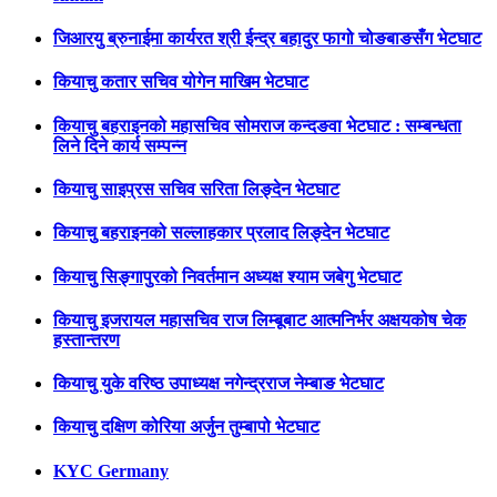
जिआरयु ब्रुनाईमा कार्यरत श्री ईन्द्र बहादुर फागो चोङबाङसँग भेटघाट
कियाचु कतार सचिव योगेन माखिम भेटघाट
कियाचु बहराइनको महासचिव सोमराज कन्दङवा भेटघाट : सम्बन्धता
लिने दिने कार्य सम्पन्न
कियाचु साइप्रस सचिव सरिता लिङ्देन भेटघाट
कियाचु बहराइनको सल्लाहकार प्रलाद लिङ्देन भेटघाट
कियाचु सिङ्गापुरको निवर्तमान अध्यक्ष श्याम जबेगु भेटघाट
कियाचु इजरायल महासचिव राज लिम्बूबाट आत्मनिर्भर अक्षयकोष चेक
हस्तान्तरण
कियाचु युके वरिष्ठ उपाध्यक्ष नगेन्द्रराज नेम्बाङ भेटघाट
कियाचु दक्षिण कोरिया अर्जुन तुम्बापो भेटघाट
KYC Germany