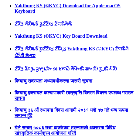
Yakthung KS (©KYC) Download for Apple macOS
Keyboard
ᤁᤡᤖᤠᤋ᤻ ᤛᤡᤖᤡᤈᤱᤃᤠ ᤕᤢᤏᤡᤁᤥᤍ᤻ ᤁᤠᤰᤀᤡᤱᤛᤧᤛᤡᤱ
Yakthung KS (©KYC) Key Board Download
ᤁᤡᤖᤠᤋ᤻ ᤛᤡᤖᤡᤈᤱᤃᤠ ᤀᤢᤏᤡᤁᤥᤍ᤻ ᤁᤡᤒᤥᤷᤍ᤻ Yakthung KS (©KYC) ᤁᤠᤰᤀᤡᤱᤛᤧ
ᤐᤥ᤺ᤱᤔᤠ ᤌᤡᤶᤒᤣ
ᤁᤡᤖᤠᤋ᤻ ᤕᤠᤰᤌᤢᤱ ᤆᤢᤶᤗᤢᤱᤖᤧᤴ ᥉᥋ ᤃᤣᤰᤐᤠ ᤛᤠᤘᤠᤴᤇᤡᤱ ᤕᤣᤴ ᤀᤠᤣ ᤀᤢᤳᤇᤡᤱ ᤘᤠᤖᤠᤣ
कियाचु सदस्यता अध्यावधीकरणा जरूरी सूचना
कियाचु इजरायल कल्याणकारी छात्रवृत्ति वितरण विवरण उपलब्ध गराउन
सूचना
कियाचु ३६ औं स्थापना दिवस आगामी २०८१ भदाै १७ गते भव्य रूपमा
सम्पन्न हुँदै
येले सम्बत् ५०८३ तथा कक्फेक्वा तङ्नामको अवसरमा विविध
सांस्कृतिक कार्यक्रम आयोजना गरिदै