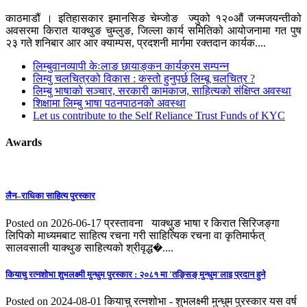
काठमाडौं । इतिहासकार इमानसिङ चेम्जोङ ज्युको १२०औं जन्मजयन्तीको
अवसरमा किरात याक्थुङ चुम्लुङ, जिल्ला कार्य समितिको आयोजनामा गत पुष
२३ गते शनिबार आर आर क्याम्पस, प्रदशनी मार्गमा रक्तदान कार्यक....
लिम्बुवानव्यापी केःलाङ छायाङ्कन कार्यक्रम सम्पन्न
लिम्वु चलचित्रको विकास : कस्तो हुनुपर्छ लिम्बू चलचित्र ?
लिम्बु भाषाको सञ्चार, सरकारी कामकाज, साहित्यको संक्षिप्त अवस्था
शिक्षामा लिम्बु भाषा पठनपाठनको अवस्था
Let us contribute to the Self Reliance Trust Funds of KYC
Awards
लैन–राधिका साहित्य पुरस्कार
Posted on 2026-06-17
प्रस्तावना याक्थुङ भाषा र किरात सिरिजङ्गा
लिपिको माध्यमबाट साहित्य रचना गरी साहित्यिक रचना वा कृतिमार्फत्
सालवसाली याक्थुङ साहित्यको श्रीवृद्ध�....
कियाचु रत्नशाेभा शुभलक्ष्मी मुन्धुम पुरस्कार : २०८१ मा 'तङ्सिङ् मुन्धुम'लाइ प्रदान हुने
Posted on 2024-08-01
कियाचु रत्नशोभा - शुभलक्ष्मी मुन्धुम पुरस्कार यस वर्ष