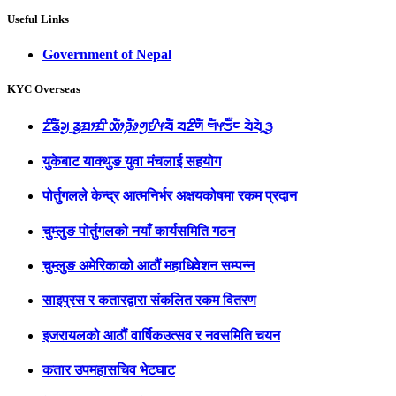
Useful Links
Government of Nepal
KYC Overseas
ᤁᤡᤕᤠᤆᤢ ᤕᤢᤀᤣᤀᤡ ᤑᤥ᤹ᤌᤥᤛᤢᤎᤡᤶᤔᤠ ᤔᤏᤡᤛᤠ ᤗᤠᤶᤍᤠ᤺ᤰ ᤔᤧᤔᤧᤳᤋᤢ
युकेबाट याक्थुङ युवा मंचलाई सहयोग
पोर्तुगलले केन्द्र आत्मनिर्भर अक्षयकोषमा रकम प्रदान
चुम्लुङ पोर्तुगलको नयाँ कार्यसमिति गठन
चुम्लुङ अमेरिकाको आठौं महाधिवेशन सम्पन्न
साइप्रस र कतारद्वारा संकलित रकम वितरण
इजरायलको आठौं वार्षिकउत्सव र नवसमिति चयन
कतार उपमहासचिव भेटघाट