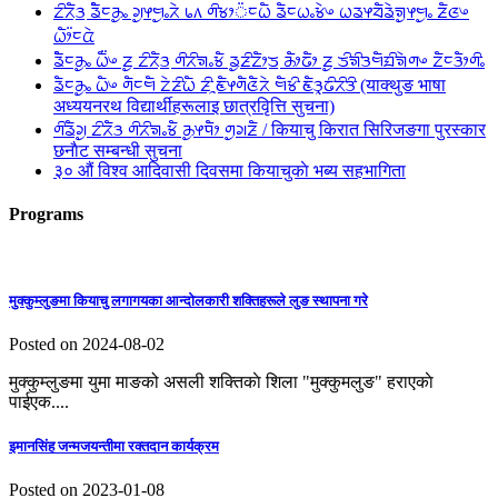
ᤁᤡᤖᤠᤋ᤻ ᤕᤠᤠᤰᤌᤢᤱ ᤆᤢᤶᤗᤢᤱᤖᤧ ᥇᥈ ᤛᤡᤃᤣ᤺ᤰᤐᤠ ᤕᤠᤰᤐᤱᤃᤧᤴ ᤐᤕᤶᤔᤠᤕᤧᤈᤢᤶᤗᤢᤱ ᤏᤠᤜᤴ
ᤐᤥ᤺ᤰᤂᤧ
ᤕᤠᤠᤰᤌᤢᤱ ᤐᤠ᤺ᤴ ᤏᤢ ᤁᤡᤖᤠᤋ᤻ ᤛᤡᤖᤡᤈᤱᤃᤠ ᤕᤢᤏᤡᤁᤥᤍ᤻ ᤌᤥᤒᤥ ᤏᤢ ᤍᤡᤈᤡᤋᤗᤠᤀᤡᤈᤧᤛᤴ ᤁᤠᤰᤋᤥᤛᤡᤱ
ᤕᤠᤰᤌᤢᤱ ᤐᤠᤴ ᤛᤠᤰᤗᤠ ᤁᤧᤏᤡᤐᤠ ᤏᤡᤳᤇᤠᤶᤛᤠᤜᤠᤖᤧ ᤗᤠᤃᤡ ᤇᤠᤋᤪᤒᤡᤖᤡᤋᤡ (याक्थुङ भाषा
अध्ययनरथ विद्यार्थीहरूलाइ छात्रवृित्ति सुचना)
ᤛᤡᤕᤠᤆᤢ ᤁᤡᤖᤠᤋ ᤛᤡᤖᤡᤈᤱᤃᤠ ᤌᤢᤶᤄᤥ ᤛᤢᤆᤏᤠ / कियाचु किरात सिरिजङगा पुरस्कार
छनाैट सम्बन्धी सुचना
३० औं विश्व आदिवासी दिवसमा कियाचुकाे भब्य सहभागिता
Programs
मुक्कुम्लुङमा कियाचु लगागयका आन्दाेलकारी शक्तिहरूले लुङ स्थापना गरे
Posted on 2024-08-02
मुक्कुम्लुङमा युमा माङको असली शक्तिकाे शिला "मुक्कुमलुङ" हराएकाे
पाईएक....
इमानसिंह जन्मजयन्तीमा रक्तदान कार्यक्रम
Posted on 2023-01-08