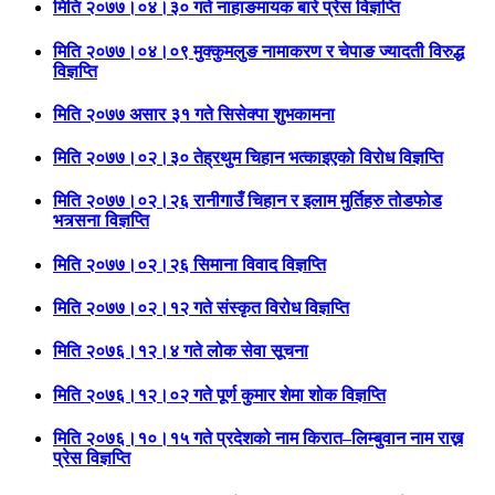
मिति २०७७।०४।३० गते नाहाङमायक बारे प्रेस विज्ञप्ति
मिति २०७७।०४।०९ मुक्कुमलुङ नामाकरण र चेपाङ ज्यादती विरुद्ध
विज्ञप्ति
मिति २०७७ असार ३१ गते सिसेक्पा शुभकामना
मिति २०७७।०२।३० तेह्रथुम चिहान भत्काइएको विरोध विज्ञप्ति
मिति २०७७।०२।२६ रानीगाउँ चिहान र इलाम मुर्तिहरु तोडफोड
भत्र्सना विज्ञप्ति
मिति २०७७।०२।२६ सिमाना विवाद विज्ञप्ति
मिति २०७७।०२।१२ गते संस्कृत विरोध विज्ञप्ति
मिति २०७६।१२।४ गते लोक सेवा सूचना
मिति २०७६।१२।०२ गते पूर्ण कुमार शेमा शोक विज्ञप्ति
मिति २०७६।१०।१५ गते प्रदेशको नाम किरात–लिम्बुवान नाम राख्न
प्रेस विज्ञप्ति