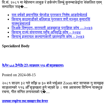
वि.सं. २०८१ मा मेहेरमान लाबुङ र हर्कजंग लिम्बु कुरुम्बाङद्वारा संकलित एवम्
सम्पादित 'तङ्�....
यस वर्षको इमानसिंह चेम्जोङ पुरस्कार निशेष आङदेम्बेलाई
कियाचु काठमाडौको बलिहाङ पुरस्कार श्री मञ्जुल कुमारसिं
याक्थुङबालाई
लिअके विष्णुदत्त–सरस्वती आङ्बुहाङ प्राज्ञिक कोष —२०७३
कियाचु राज्य संयन्त्रमा पहुँच अभिवृद्धि कोष – २०७४
कियाचु इजरायल कल्याणकारी छात्रवृत्ति कोष – २०७३
Specialized Body
ᤛᤠᤱᤗᤠᤶ ᥇᥇᥌ ᤏᤠᤸᤗᤠᤀᤠᤣ ᤁᤧᤖᤧ (साङ्लाम् ११६ औं श्रृङ्खलामा)
Posted on 2024-08-15
२०८१ साउन ३२ गते साँझ ७ः३० बजे भर्चुअल Zoom बाट साप्सक नु साम्इक्
साङ्लाम्को ११६ औँ सृङ्खला हुने भएकाे छ । यस अवसरमा विभिन्न याक्थुङ
रचना, गीत संगित लगायतकाे प्�....
उपत्यका एम्बुलेन्स तथा शववहान सेवा केन्द्र