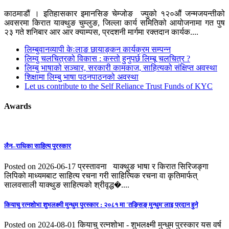
काठमाडौं । इतिहासकार इमानसिङ चेम्जोङ ज्युको १२०औं जन्मजयन्तीको
अवसरमा किरात याक्थुङ चुम्लुङ, जिल्ला कार्य समितिको आयोजनामा गत पुष
२३ गते शनिबार आर आर क्याम्पस, प्रदशनी मार्गमा रक्तदान कार्यक....
लिम्बुवानव्यापी केःलाङ छायाङ्कन कार्यक्रम सम्पन्न
लिम्वु चलचित्रको विकास : कस्तो हुनुपर्छ लिम्बू चलचित्र ?
लिम्बु भाषाको सञ्चार, सरकारी कामकाज, साहित्यको संक्षिप्त अवस्था
शिक्षामा लिम्बु भाषा पठनपाठनको अवस्था
Let us contribute to the Self Reliance Trust Funds of KYC
Awards
लैन–राधिका साहित्य पुरस्कार
Posted on 2026-06-17
प्रस्तावना याक्थुङ भाषा र किरात सिरिजङ्गा
लिपिको माध्यमबाट साहित्य रचना गरी साहित्यिक रचना वा कृतिमार्फत्
सालवसाली याक्थुङ साहित्यको श्रीवृद्ध�....
कियाचु रत्नशाेभा शुभलक्ष्मी मुन्धुम पुरस्कार : २०८१ मा 'तङ्सिङ् मुन्धुम'लाइ प्रदान हुने
Posted on 2024-08-01
कियाचु रत्नशोभा - शुभलक्ष्मी मुन्धुम पुरस्कार यस वर्ष