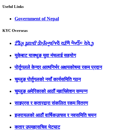
Useful Links
Government of Nepal
KYC Overseas
ᤁᤡᤕᤠᤆᤢ ᤕᤢᤀᤣᤀᤡ ᤑᤥ᤹ᤌᤥᤛᤢᤎᤡᤶᤔᤠ ᤔᤏᤡᤛᤠ ᤗᤠᤶᤍᤠ᤺ᤰ ᤔᤧᤔᤧᤳᤋᤢ
युकेबाट याक्थुङ युवा मंचलाई सहयोग
पोर्तुगलले केन्द्र आत्मनिर्भर अक्षयकोषमा रकम प्रदान
चुम्लुङ पोर्तुगलको नयाँ कार्यसमिति गठन
चुम्लुङ अमेरिकाको आठौं महाधिवेशन सम्पन्न
साइप्रस र कतारद्वारा संकलित रकम वितरण
इजरायलको आठौं वार्षिकउत्सव र नवसमिति चयन
कतार उपमहासचिव भेटघाट