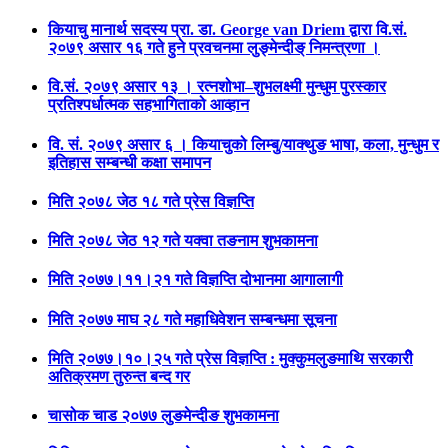
कियाचु मानार्थ सदस्य प्रा. डा. George van Driem द्वारा वि.सं.
२०७९ असार १६ गते हुने प्रवचनमा लुङ्मेन्दीङ् निमन्त्रणा ।
वि.सं. २०७९ असार १३ । रत्नशोभा–शुभलक्ष्मी मुन्धुम पुरस्कार
प्रतिश्पर्धात्मक सहभागिताको आव्हान
वि. सं. २०७९ असार ६ । कियाचुको लिम्बु/याक्थुङ भाषा, कला, मुन्धुम र
इतिहास सम्बन्धी कक्षा समापन
मिति २०७८ जेठ १८ गते प्रेस विज्ञप्ति
मिति २०७८ जेठ १२ गते यक्वा तङनाम शुभकामना
मिति २०७७।११।२१ गते विज्ञप्ति दोभानमा आगालागी
मिति २०७७ माघ २८ गते महाधिवेशन सम्बन्धमा सूचना
मिति २०७७।१०।२५ गते प्रेस विज्ञप्ति : मुक्कुमलुङमाथि सरकारीे
अतिक्रमण तुरुन्त बन्द गर
चासोक चाड २०७७ लुङमेन्दीङ शुभकामना