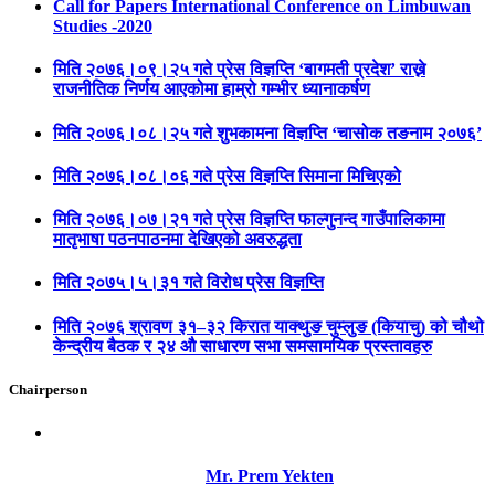
Call for Papers International Conference on Limbuwan
Studies -2020
मिति २०७६।०९।२५ गते प्रेस विज्ञप्ति ‘बागमती प्रदेश’ राख्ने
राजनीतिक निर्णय आएकोमा हाम्रो गम्भीर ध्यानाकर्षण
मिति २०७६।०८।२५ गते शुभकामना विज्ञप्ति ‘चासोक तङनाम २०७६’
मिति २०७६।०८।०६ गते प्रेस विज्ञप्ति सिमाना मिचिएको
मिति २०७६।०७।२१ गते प्रेस विज्ञप्ति फाल्गुनन्द गाउँपालिकामा
मातृभाषा पठनपाठनमा देखिएको अवरुद्धता
मिति २०७५।५।३१ गते विरोध प्रेस विज्ञप्ति
मिति २०७६ श्रावण ३१–३२ किरात याक्थुङ चुम्लुङ (कियाचु) को चौथो
केन्द्रीय बैठक र २४ औ साधारण सभा समसामयिक प्रस्तावहरु
Chairperson
Mr. Prem Yekten