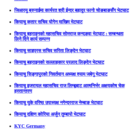
जिआरयु ब्रुनाईमा कार्यरत श्री ईन्द्र बहादुर फागो चोङबाङसँग भेटघाट
कियाचु कतार सचिव योगेन माखिम भेटघाट
कियाचु बहराइनको महासचिव सोमराज कन्दङवा भेटघाट : सम्बन्धता
लिने दिने कार्य सम्पन्न
कियाचु साइप्रस सचिव सरिता लिङ्देन भेटघाट
कियाचु बहराइनको सल्लाहकार प्रलाद लिङ्देन भेटघाट
कियाचु सिङ्गापुरको निवर्तमान अध्यक्ष श्याम जबेगु भेटघाट
कियाचु इजरायल महासचिव राज लिम्बूबाट आत्मनिर्भर अक्षयकोष चेक
हस्तान्तरण
कियाचु युके वरिष्ठ उपाध्यक्ष नगेन्द्रराज नेम्बाङ भेटघाट
कियाचु दक्षिण कोरिया अर्जुन तुम्बापो भेटघाट
KYC Germany