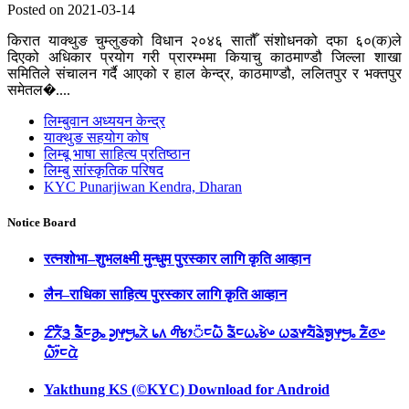
Posted on 2021-03-14
किरात याक्थुङ चुम्लुङको विधान २०४६ सातौँ संशोधनको दफा ६०(क)ले
दिएको अधिकार प्रयोग गरी प्रारम्भमा कियाचु काठमाण्डौ जिल्ला शाखा
समितिले संचालन गर्दै आएको र हाल केन्द्र, काठमाण्डौ, ललितपुर र भक्तपुर
समेतल�....
लिम्बुवान अध्ययन केन्द्र
याक्थुङ सहयोग कोष
लिम्बू भाषा साहित्य प्रतिष्ठान
लिम्बु सांस्कृतिक परिषद
KYC Punarjiwan Kendra, Dharan
Notice Board
रत्नशोभा–शुभलक्ष्मी मुन्धुम पुरस्कार लागि कृति आव्हान
लैन–राधिका साहित्य पुरस्कार लागि कृति आव्हान
ᤁᤡᤖᤠᤋ᤻ ᤕᤠᤠᤰᤌᤢᤱ ᤆᤢᤶᤗᤢᤱᤖᤧ ᥇᥈ ᤛᤡᤃᤣ᤺ᤰᤐᤠ ᤕᤠᤰᤐᤱᤃᤧᤴ ᤐᤕᤶᤔᤠᤕᤧᤈᤢᤶᤗᤢᤱ ᤏᤠᤜᤴ
ᤐᤥ᤺ᤰᤂᤧ
Yakthung KS (©KYC) Download for Android