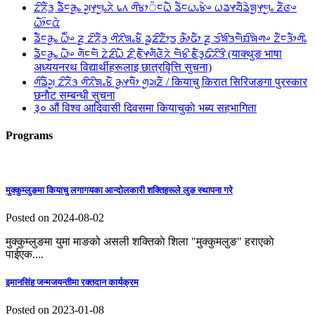
ᤁᤡᤖᤠᤋ᤻ ᤕᤠᤠᤰᤌᤢᤱ ᤆᤢᤶᤗᤢᤱᤖᤧ ᥇᥈ ᤛᤡᤃᤣ᤺ᤰᤐᤠ ᤕᤠᤰᤐᤱᤃᤧᤴ ᤐᤕᤶᤔᤠᤕᤧᤈᤢᤶᤗᤢᤱ ᤏᤠᤜᤴ
ᤐᤥ᤺ᤰᤂᤧ
ᤕᤠᤠᤰᤌᤢᤱ ᤐᤠ᤺ᤴ ᤏᤢ ᤁᤡᤖᤠᤋ᤻ ᤛᤡᤖᤡᤈᤱᤃᤠ ᤕᤢᤏᤡᤁᤥᤍ᤻ ᤌᤥᤒᤥ ᤏᤢ ᤍᤡᤈᤡᤋᤗᤠᤀᤡᤈᤧᤛᤴ ᤁᤠᤰᤋᤥᤛᤡᤱ
ᤕᤠᤰᤌᤢᤱ ᤐᤠᤴ ᤛᤠᤰᤗᤠ ᤁᤧᤏᤡᤐᤠ ᤏᤡᤳᤇᤠᤶᤛᤠᤜᤠᤖᤧ ᤗᤠᤃᤡ ᤇᤠᤋᤪᤒᤡᤖᤡᤋᤡ (याक्थुङ भाषा
अध्ययनरथ विद्यार्थीहरूलाइ छात्रवृित्ति सुचना)
ᤛᤡᤕᤠᤆᤢ ᤁᤡᤖᤠᤋ ᤛᤡᤖᤡᤈᤱᤃᤠ ᤌᤢᤶᤄᤥ ᤛᤢᤆᤏᤠ / कियाचु किरात सिरिजङगा पुरस्कार
छनाैट सम्बन्धी सुचना
३० औं विश्व आदिवासी दिवसमा कियाचुकाे भब्य सहभागिता
Programs
मुक्कुम्लुङमा कियाचु लगागयका आन्दाेलकारी शक्तिहरूले लुङ स्थापना गरे
Posted on 2024-08-02
मुक्कुम्लुङमा युमा माङको असली शक्तिकाे शिला "मुक्कुमलुङ" हराएकाे
पाईएक....
इमानसिंह जन्मजयन्तीमा रक्तदान कार्यक्रम
Posted on 2023-01-08