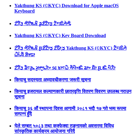
Yakthung KS (©KYC) Download for Apple macOS
Keyboard
ᤁᤡᤖᤠᤋ᤻ ᤛᤡᤖᤡᤈᤱᤃᤠ ᤕᤢᤏᤡᤁᤥᤍ᤻ ᤁᤠᤰᤀᤡᤱᤛᤧᤛᤡᤱ
Yakthung KS (©KYC) Key Board Download
ᤁᤡᤖᤠᤋ᤻ ᤛᤡᤖᤡᤈᤱᤃᤠ ᤀᤢᤏᤡᤁᤥᤍ᤻ ᤁᤡᤒᤥᤷᤍ᤻ Yakthung KS (©KYC) ᤁᤠᤰᤀᤡᤱᤛᤧ
ᤐᤥ᤺ᤱᤔᤠ ᤌᤡᤶᤒᤣ
ᤁᤡᤖᤠᤋ᤻ ᤕᤠᤰᤌᤢᤱ ᤆᤢᤶᤗᤢᤱᤖᤧᤴ ᥉᥋ ᤃᤣᤰᤐᤠ ᤛᤠᤘᤠᤴᤇᤡᤱ ᤕᤣᤴ ᤀᤠᤣ ᤀᤢᤳᤇᤡᤱ ᤘᤠᤖᤠᤣ
कियाचु सदस्यता अध्यावधीकरणा जरूरी सूचना
कियाचु इजरायल कल्याणकारी छात्रवृत्ति वितरण विवरण उपलब्ध गराउन
सूचना
कियाचु ३६ औं स्थापना दिवस आगामी २०८१ भदाै १७ गते भव्य रूपमा
सम्पन्न हुँदै
येले सम्बत् ५०८३ तथा कक्फेक्वा तङ्नामको अवसरमा विविध
सांस्कृतिक कार्यक्रम आयोजना गरिदै