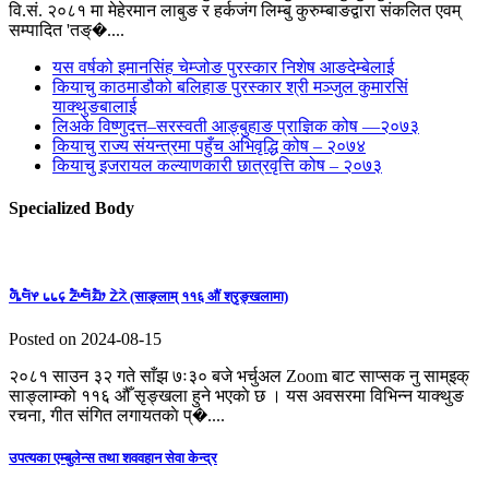
वि.सं. २०८१ मा मेहेरमान लाबुङ र हर्कजंग लिम्बु कुरुम्बाङद्वारा संकलित एवम्
सम्पादित 'तङ्�....
यस वर्षको इमानसिंह चेम्जोङ पुरस्कार निशेष आङदेम्बेलाई
कियाचु काठमाडौको बलिहाङ पुरस्कार श्री मञ्जुल कुमारसिं
याक्थुङबालाई
लिअके विष्णुदत्त–सरस्वती आङ्बुहाङ प्राज्ञिक कोष —२०७३
कियाचु राज्य संयन्त्रमा पहुँच अभिवृद्धि कोष – २०७४
कियाचु इजरायल कल्याणकारी छात्रवृत्ति कोष – २०७३
Specialized Body
ᤛᤠᤱᤗᤠᤶ ᥇᥇᥌ ᤏᤠᤸᤗᤠᤀᤠᤣ ᤁᤧᤖᤧ (साङ्लाम् ११६ औं श्रृङ्खलामा)
Posted on 2024-08-15
२०८१ साउन ३२ गते साँझ ७ः३० बजे भर्चुअल Zoom बाट साप्सक नु साम्इक्
साङ्लाम्को ११६ औँ सृङ्खला हुने भएकाे छ । यस अवसरमा विभिन्न याक्थुङ
रचना, गीत संगित लगायतकाे प्�....
उपत्यका एम्बुलेन्स तथा शववहान सेवा केन्द्र