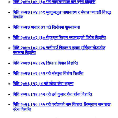
मिति २०७७।०४।३० गते नाहाङमायक बारे प्रेस विज्ञप्ति
मिति २०७७।०४।०९ मुक्कुमलुङ नामाकरण र चेपाङ ज्यादती विरुद्ध
विज्ञप्ति
मिति २०७७ असार ३१ गते सिसेक्पा शुभकामना
मिति २०७७।०२।३० तेह्रथुम चिहान भत्काइएको विरोध विज्ञप्ति
मिति २०७७।०२।२६ रानीगाउँ चिहान र इलाम मुर्तिहरु तोडफोड
भत्र्सना विज्ञप्ति
मिति २०७७।०२।२६ सिमाना विवाद विज्ञप्ति
मिति २०७७।०२।१२ गते संस्कृत विरोध विज्ञप्ति
मिति २०७६।१२।४ गते लोक सेवा सूचना
मिति २०७६।१२।०२ गते पूर्ण कुमार शेमा शोक विज्ञप्ति
मिति २०७६।१०।१५ गते प्रदेशको नाम किरात–लिम्बुवान नाम राख्न
प्रेस विज्ञप्ति