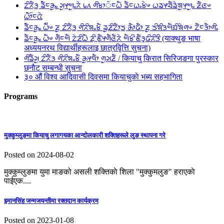
ᤁᤡᤖᤠᤋ᤻ ᤕᤠᤠᤰᤌᤢᤱ ᤆᤢᤶᤗᤢᤱᤖᤧ ᥇᥈ ᤛᤡᤃᤣ᤺ᤰᤐᤠ ᤕᤠᤰᤐᤱᤃᤧᤴ ᤐᤕᤶᤔᤠᤕᤧᤈᤢᤶᤗᤢᤱ ᤏᤠᤜᤴ
ᤐᤥ᤺ᤰᤂᤧ
ᤕᤠᤠᤰᤌᤢᤱ ᤐᤠ᤺ᤴ ᤏᤢ ᤁᤡᤖᤠᤋ᤻ ᤛᤡᤖᤡᤈᤱᤃᤠ ᤕᤢᤏᤡᤁᤥᤍ᤻ ᤌᤥᤒᤥ ᤏᤢ ᤍᤡᤈᤡᤋᤗᤠᤀᤡᤈᤧᤛᤴ ᤁᤠᤰᤋᤥᤛᤡᤱ
ᤕᤠᤰᤌᤢᤱ ᤐᤠᤴ ᤛᤠᤰᤗᤠ ᤁᤧᤏᤡᤐᤠ ᤏᤡᤳᤇᤠᤶᤛᤠᤜᤠᤖᤧ ᤗᤠᤃᤡ ᤇᤠᤋᤪᤒᤡᤖᤡᤋᤡ (याक्थुङ भाषा
अध्ययनरथ विद्यार्थीहरूलाइ छात्रवृित्ति सुचना)
ᤛᤡᤕᤠᤆᤢ ᤁᤡᤖᤠᤋ ᤛᤡᤖᤡᤈᤱᤃᤠ ᤌᤢᤶᤄᤥ ᤛᤢᤆᤏᤠ / कियाचु किरात सिरिजङगा पुरस्कार
छनाैट सम्बन्धी सुचना
३० औं विश्व आदिवासी दिवसमा कियाचुकाे भब्य सहभागिता
Programs
मुक्कुम्लुङमा कियाचु लगागयका आन्दाेलकारी शक्तिहरूले लुङ स्थापना गरे
Posted on 2024-08-02
मुक्कुम्लुङमा युमा माङको असली शक्तिकाे शिला "मुक्कुमलुङ" हराएकाे
पाईएक....
इमानसिंह जन्मजयन्तीमा रक्तदान कार्यक्रम
Posted on 2023-01-08