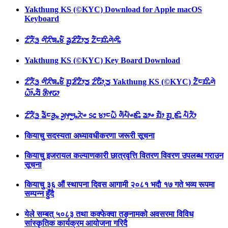
Yakthung KS (©KYC) Download for Apple macOS
Keyboard
ᤁᤡᤖᤠᤋ᤻ ᤛᤡᤖᤡᤈᤱᤃᤠ ᤕᤢᤏᤡᤁᤥᤍ᤻ ᤁᤠᤰᤀᤡᤱᤛᤧᤛᤡᤱ
Yakthung KS (©KYC) Key Board Download
ᤁᤡᤖᤠᤋ᤻ ᤛᤡᤖᤡᤈᤱᤃᤠ ᤀᤢᤏᤡᤁᤥᤍ᤻ ᤁᤡᤒᤥᤷᤍ᤻ Yakthung KS (©KYC) ᤁᤠᤰᤀᤡᤱᤛᤧ
ᤐᤥ᤺ᤱᤔᤠ ᤌᤡᤶᤒᤣ
ᤁᤡᤖᤠᤋ᤻ ᤕᤠᤰᤌᤢᤱ ᤆᤢᤶᤗᤢᤱᤖᤧᤴ ᥉᥋ ᤃᤣᤰᤐᤠ ᤛᤠᤘᤠᤴᤇᤡᤱ ᤕᤣᤴ ᤀᤠᤣ ᤀᤢᤳᤇᤡᤱ ᤘᤠᤖᤠᤣ
कियाचु सदस्यता अध्यावधीकरणा जरूरी सूचना
कियाचु इजरायल कल्याणकारी छात्रवृत्ति वितरण विवरण उपलब्ध गराउन
सूचना
कियाचु ३६ औं स्थापना दिवस आगामी २०८१ भदाै १७ गते भव्य रूपमा
सम्पन्न हुँदै
येले सम्बत् ५०८३ तथा कक्फेक्वा तङ्नामको अवसरमा विविध
सांस्कृतिक कार्यक्रम आयोजना गरिदै