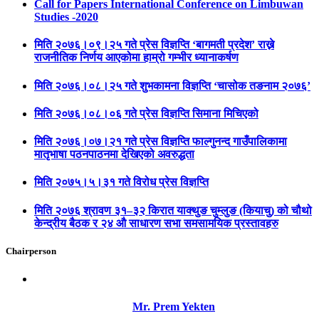
Call for Papers International Conference on Limbuwan
Studies -2020
मिति २०७६।०९।२५ गते प्रेस विज्ञप्ति ‘बागमती प्रदेश’ राख्ने
राजनीतिक निर्णय आएकोमा हाम्रो गम्भीर ध्यानाकर्षण
मिति २०७६।०८।२५ गते शुभकामना विज्ञप्ति ‘चासोक तङनाम २०७६’
मिति २०७६।०८।०६ गते प्रेस विज्ञप्ति सिमाना मिचिएको
मिति २०७६।०७।२१ गते प्रेस विज्ञप्ति फाल्गुनन्द गाउँपालिकामा
मातृभाषा पठनपाठनमा देखिएको अवरुद्धता
मिति २०७५।५।३१ गते विरोध प्रेस विज्ञप्ति
मिति २०७६ श्रावण ३१–३२ किरात याक्थुङ चुम्लुङ (कियाचु) को चौथो
केन्द्रीय बैठक र २४ औ साधारण सभा समसामयिक प्रस्तावहरु
Chairperson
Mr. Prem Yekten