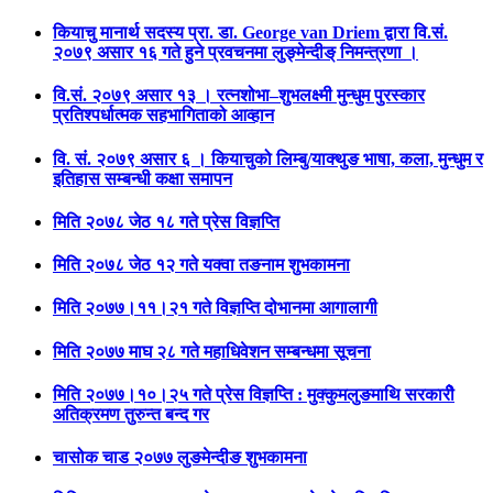
कियाचु मानार्थ सदस्य प्रा. डा. George van Driem द्वारा वि.सं.
२०७९ असार १६ गते हुने प्रवचनमा लुङ्मेन्दीङ् निमन्त्रणा ।
वि.सं. २०७९ असार १३ । रत्नशोभा–शुभलक्ष्मी मुन्धुम पुरस्कार
प्रतिश्पर्धात्मक सहभागिताको आव्हान
वि. सं. २०७९ असार ६ । कियाचुको लिम्बु/याक्थुङ भाषा, कला, मुन्धुम र
इतिहास सम्बन्धी कक्षा समापन
मिति २०७८ जेठ १८ गते प्रेस विज्ञप्ति
मिति २०७८ जेठ १२ गते यक्वा तङनाम शुभकामना
मिति २०७७।११।२१ गते विज्ञप्ति दोभानमा आगालागी
मिति २०७७ माघ २८ गते महाधिवेशन सम्बन्धमा सूचना
मिति २०७७।१०।२५ गते प्रेस विज्ञप्ति : मुक्कुमलुङमाथि सरकारीे
अतिक्रमण तुरुन्त बन्द गर
चासोक चाड २०७७ लुङमेन्दीङ शुभकामना