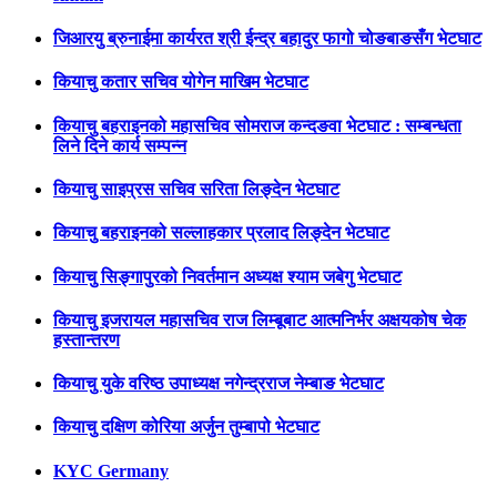
जिआरयु ब्रुनाईमा कार्यरत श्री ईन्द्र बहादुर फागो चोङबाङसँग भेटघाट
कियाचु कतार सचिव योगेन माखिम भेटघाट
कियाचु बहराइनको महासचिव सोमराज कन्दङवा भेटघाट : सम्बन्धता
लिने दिने कार्य सम्पन्न
कियाचु साइप्रस सचिव सरिता लिङ्देन भेटघाट
कियाचु बहराइनको सल्लाहकार प्रलाद लिङ्देन भेटघाट
कियाचु सिङ्गापुरको निवर्तमान अध्यक्ष श्याम जबेगु भेटघाट
कियाचु इजरायल महासचिव राज लिम्बूबाट आत्मनिर्भर अक्षयकोष चेक
हस्तान्तरण
कियाचु युके वरिष्ठ उपाध्यक्ष नगेन्द्रराज नेम्बाङ भेटघाट
कियाचु दक्षिण कोरिया अर्जुन तुम्बापो भेटघाट
KYC Germany