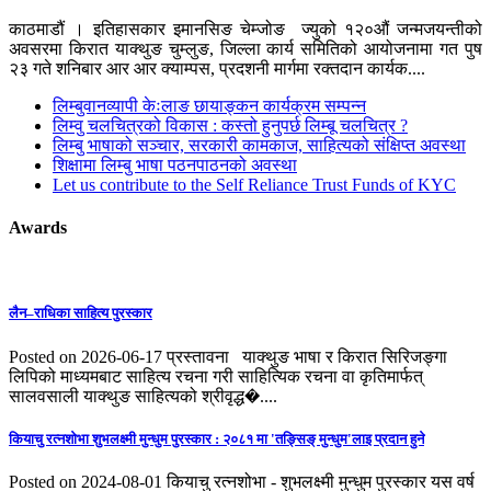
काठमाडौं । इतिहासकार इमानसिङ चेम्जोङ ज्युको १२०औं जन्मजयन्तीको
अवसरमा किरात याक्थुङ चुम्लुङ, जिल्ला कार्य समितिको आयोजनामा गत पुष
२३ गते शनिबार आर आर क्याम्पस, प्रदशनी मार्गमा रक्तदान कार्यक....
लिम्बुवानव्यापी केःलाङ छायाङ्कन कार्यक्रम सम्पन्न
लिम्वु चलचित्रको विकास : कस्तो हुनुपर्छ लिम्बू चलचित्र ?
लिम्बु भाषाको सञ्चार, सरकारी कामकाज, साहित्यको संक्षिप्त अवस्था
शिक्षामा लिम्बु भाषा पठनपाठनको अवस्था
Let us contribute to the Self Reliance Trust Funds of KYC
Awards
लैन–राधिका साहित्य पुरस्कार
Posted on 2026-06-17
प्रस्तावना याक्थुङ भाषा र किरात सिरिजङ्गा
लिपिको माध्यमबाट साहित्य रचना गरी साहित्यिक रचना वा कृतिमार्फत्
सालवसाली याक्थुङ साहित्यको श्रीवृद्ध�....
कियाचु रत्नशाेभा शुभलक्ष्मी मुन्धुम पुरस्कार : २०८१ मा 'तङ्सिङ् मुन्धुम'लाइ प्रदान हुने
Posted on 2024-08-01
कियाचु रत्नशोभा - शुभलक्ष्मी मुन्धुम पुरस्कार यस वर्ष