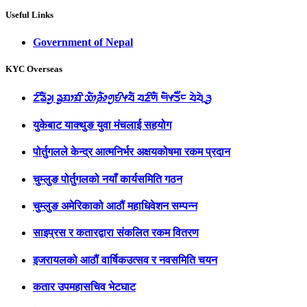
Useful Links
Government of Nepal
KYC Overseas
ᤁᤡᤕᤠᤆᤢ ᤕᤢᤀᤣᤀᤡ ᤑᤥ᤹ᤌᤥᤛᤢᤎᤡᤶᤔᤠ ᤔᤏᤡᤛᤠ ᤗᤠᤶᤍᤠ᤺ᤰ ᤔᤧᤔᤧᤳᤋᤢ
युकेबाट याक्थुङ युवा मंचलाई सहयोग
पोर्तुगलले केन्द्र आत्मनिर्भर अक्षयकोषमा रकम प्रदान
चुम्लुङ पोर्तुगलको नयाँ कार्यसमिति गठन
चुम्लुङ अमेरिकाको आठौं महाधिवेशन सम्पन्न
साइप्रस र कतारद्वारा संकलित रकम वितरण
इजरायलको आठौं वार्षिकउत्सव र नवसमिति चयन
कतार उपमहासचिव भेटघाट