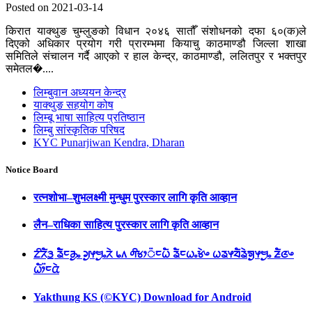
Posted on 2021-03-14
किरात याक्थुङ चुम्लुङको विधान २०४६ सातौँ संशोधनको दफा ६०(क)ले
दिएको अधिकार प्रयोग गरी प्रारम्भमा कियाचु काठमाण्डौ जिल्ला शाखा
समितिले संचालन गर्दै आएको र हाल केन्द्र, काठमाण्डौ, ललितपुर र भक्तपुर
समेतल�....
लिम्बुवान अध्ययन केन्द्र
याक्थुङ सहयोग कोष
लिम्बू भाषा साहित्य प्रतिष्ठान
लिम्बु सांस्कृतिक परिषद
KYC Punarjiwan Kendra, Dharan
Notice Board
रत्नशोभा–शुभलक्ष्मी मुन्धुम पुरस्कार लागि कृति आव्हान
लैन–राधिका साहित्य पुरस्कार लागि कृति आव्हान
ᤁᤡᤖᤠᤋ᤻ ᤕᤠᤠᤰᤌᤢᤱ ᤆᤢᤶᤗᤢᤱᤖᤧ ᥇᥈ ᤛᤡᤃᤣ᤺ᤰᤐᤠ ᤕᤠᤰᤐᤱᤃᤧᤴ ᤐᤕᤶᤔᤠᤕᤧᤈᤢᤶᤗᤢᤱ ᤏᤠᤜᤴ
ᤐᤥ᤺ᤰᤂᤧ
Yakthung KS (©KYC) Download for Android