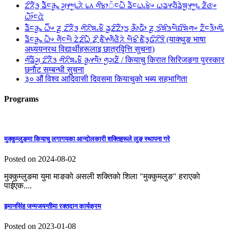
ᤁᤡᤖᤠᤋ᤻ ᤕᤠᤠᤰᤌᤢᤱ ᤆᤢᤶᤗᤢᤱᤖᤧ ᥇᥈ ᤛᤡᤃᤣ᤺ᤰᤐᤠ ᤕᤠᤰᤐᤱᤃᤧᤴ ᤐᤕᤶᤔᤠᤕᤧᤈᤢᤶᤗᤢᤱ ᤏᤠᤜᤴ
ᤐᤥ᤺ᤰᤂᤧ
ᤕᤠᤠᤰᤌᤢᤱ ᤐᤠ᤺ᤴ ᤏᤢ ᤁᤡᤖᤠᤋ᤻ ᤛᤡᤖᤡᤈᤱᤃᤠ ᤕᤢᤏᤡᤁᤥᤍ᤻ ᤌᤥᤒᤥ ᤏᤢ ᤍᤡᤈᤡᤋᤗᤠᤀᤡᤈᤧᤛᤴ ᤁᤠᤰᤋᤥᤛᤡᤱ
ᤕᤠᤰᤌᤢᤱ ᤐᤠᤴ ᤛᤠᤰᤗᤠ ᤁᤧᤏᤡᤐᤠ ᤏᤡᤳᤇᤠᤶᤛᤠᤜᤠᤖᤧ ᤗᤠᤃᤡ ᤇᤠᤋᤪᤒᤡᤖᤡᤋᤡ (याक्थुङ भाषा
अध्ययनरथ विद्यार्थीहरूलाइ छात्रवृित्ति सुचना)
ᤛᤡᤕᤠᤆᤢ ᤁᤡᤖᤠᤋ ᤛᤡᤖᤡᤈᤱᤃᤠ ᤌᤢᤶᤄᤥ ᤛᤢᤆᤏᤠ / कियाचु किरात सिरिजङगा पुरस्कार
छनाैट सम्बन्धी सुचना
३० औं विश्व आदिवासी दिवसमा कियाचुकाे भब्य सहभागिता
Programs
मुक्कुम्लुङमा कियाचु लगागयका आन्दाेलकारी शक्तिहरूले लुङ स्थापना गरे
Posted on 2024-08-02
मुक्कुम्लुङमा युमा माङको असली शक्तिकाे शिला "मुक्कुमलुङ" हराएकाे
पाईएक....
इमानसिंह जन्मजयन्तीमा रक्तदान कार्यक्रम
Posted on 2023-01-08