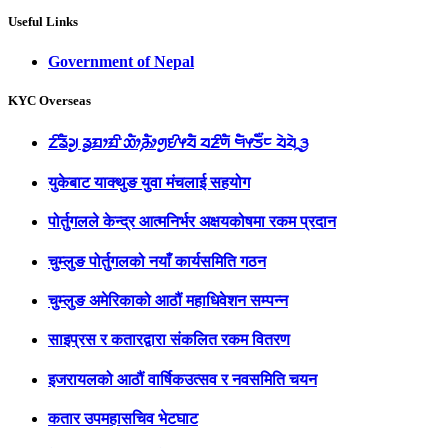
Useful Links
Government of Nepal
KYC Overseas
ᤁᤡᤕᤠᤆᤢ ᤕᤢᤀᤣᤀᤡ ᤑᤥ᤹ᤌᤥᤛᤢᤎᤡᤶᤔᤠ ᤔᤏᤡᤛᤠ ᤗᤠᤶᤍᤠ᤺ᤰ ᤔᤧᤔᤧᤳᤋᤢ
युकेबाट याक्थुङ युवा मंचलाई सहयोग
पोर्तुगलले केन्द्र आत्मनिर्भर अक्षयकोषमा रकम प्रदान
चुम्लुङ पोर्तुगलको नयाँ कार्यसमिति गठन
चुम्लुङ अमेरिकाको आठौं महाधिवेशन सम्पन्न
साइप्रस र कतारद्वारा संकलित रकम वितरण
इजरायलको आठौं वार्षिकउत्सव र नवसमिति चयन
कतार उपमहासचिव भेटघाट