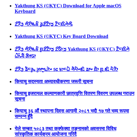
Yakthung KS (©KYC) Download for Apple macOS
Keyboard
ᤁᤡᤖᤠᤋ᤻ ᤛᤡᤖᤡᤈᤱᤃᤠ ᤕᤢᤏᤡᤁᤥᤍ᤻ ᤁᤠᤰᤀᤡᤱᤛᤧᤛᤡᤱ
Yakthung KS (©KYC) Key Board Download
ᤁᤡᤖᤠᤋ᤻ ᤛᤡᤖᤡᤈᤱᤃᤠ ᤀᤢᤏᤡᤁᤥᤍ᤻ ᤁᤡᤒᤥᤷᤍ᤻ Yakthung KS (©KYC) ᤁᤠᤰᤀᤡᤱᤛᤧ
ᤐᤥ᤺ᤱᤔᤠ ᤌᤡᤶᤒᤣ
ᤁᤡᤖᤠᤋ᤻ ᤕᤠᤰᤌᤢᤱ ᤆᤢᤶᤗᤢᤱᤖᤧᤴ ᥉᥋ ᤃᤣᤰᤐᤠ ᤛᤠᤘᤠᤴᤇᤡᤱ ᤕᤣᤴ ᤀᤠᤣ ᤀᤢᤳᤇᤡᤱ ᤘᤠᤖᤠᤣ
कियाचु सदस्यता अध्यावधीकरणा जरूरी सूचना
कियाचु इजरायल कल्याणकारी छात्रवृत्ति वितरण विवरण उपलब्ध गराउन
सूचना
कियाचु ३६ औं स्थापना दिवस आगामी २०८१ भदाै १७ गते भव्य रूपमा
सम्पन्न हुँदै
येले सम्बत् ५०८३ तथा कक्फेक्वा तङ्नामको अवसरमा विविध
सांस्कृतिक कार्यक्रम आयोजना गरिदै