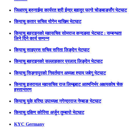
जिआरयु ब्रुनाईमा कार्यरत श्री ईन्द्र बहादुर फागो चोङबाङसँग भेटघाट
कियाचु कतार सचिव योगेन माखिम भेटघाट
कियाचु बहराइनको महासचिव सोमराज कन्दङवा भेटघाट : सम्बन्धता
लिने दिने कार्य सम्पन्न
कियाचु साइप्रस सचिव सरिता लिङ्देन भेटघाट
कियाचु बहराइनको सल्लाहकार प्रलाद लिङ्देन भेटघाट
कियाचु सिङ्गापुरको निवर्तमान अध्यक्ष श्याम जबेगु भेटघाट
कियाचु इजरायल महासचिव राज लिम्बूबाट आत्मनिर्भर अक्षयकोष चेक
हस्तान्तरण
कियाचु युके वरिष्ठ उपाध्यक्ष नगेन्द्रराज नेम्बाङ भेटघाट
कियाचु दक्षिण कोरिया अर्जुन तुम्बापो भेटघाट
KYC Germany