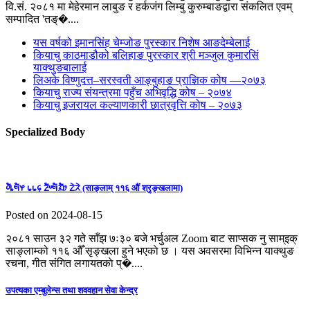
वि.सं. २०८१ मा मेहेरमान लाबुङ र हर्कजंग लिम्बु कुरुम्बाङद्वारा संकलित एवम्
सम्पादित 'तङ्�....
यस वर्षको इमानसिंह चेम्जोङ पुरस्कार निशेष आङदेम्बेलाई
कियाचु काठमाडौको बलिहाङ पुरस्कार श्री मञ्जुल कुमारसिं
याक्थुङबालाई
लिअके विष्णुदत्त–सरस्वती आङ्बुहाङ प्राज्ञिक कोष —२०७३
कियाचु राज्य संयन्त्रमा पहुँच अभिवृद्धि कोष – २०७४
कियाचु इजरायल कल्याणकारी छात्रवृत्ति कोष – २०७३
Specialized Body
ᤛᤠᤱᤗᤠᤶ ᥇᥇᥌ ᤏᤠᤸᤗᤠᤀᤠᤣ ᤁᤧᤖᤧ (साङ्लाम् ११६ औं श्रृङ्खलामा)
Posted on 2024-08-15
२०८१ साउन ३२ गते साँझ ७ः३० बजे भर्चुअल Zoom बाट साप्सक नु साम्इक्
साङ्लाम्को ११६ औँ सृङ्खला हुने भएकाे छ । यस अवसरमा विभिन्न याक्थुङ
रचना, गीत संगित लगायतकाे प्�....
उपत्यका एम्बुलेन्स तथा शववहान सेवा केन्द्र