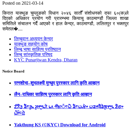
Posted on 2021-03-14
किरात याक्थुङ चुम्लुङको विधान २०४६ सातौँ संशोधनको दफा ६०(क)ले
दिएको अधिकार प्रयोग गरी प्रारम्भमा कियाचु काठमाण्डौ जिल्ला शाखा
समितिले संचालन गर्दै आएको र हाल केन्द्र, काठमाण्डौ, ललितपुर र भक्तपुर
समेतल�....
लिम्बुवान अध्ययन केन्द्र
याक्थुङ सहयोग कोष
लिम्बू भाषा साहित्य प्रतिष्ठान
लिम्बु सांस्कृतिक परिषद
KYC Punarjiwan Kendra, Dharan
Notice Board
रत्नशोभा–शुभलक्ष्मी मुन्धुम पुरस्कार लागि कृति आव्हान
लैन–राधिका साहित्य पुरस्कार लागि कृति आव्हान
ᤁᤡᤖᤠᤋ᤻ ᤕᤠᤠᤰᤌᤢᤱ ᤆᤢᤶᤗᤢᤱᤖᤧ ᥇᥈ ᤛᤡᤃᤣ᤺ᤰᤐᤠ ᤕᤠᤰᤐᤱᤃᤧᤴ ᤐᤕᤶᤔᤠᤕᤧᤈᤢᤶᤗᤢᤱ ᤏᤠᤜᤴ
ᤐᤥ᤺ᤰᤂᤧ
Yakthung KS (©KYC) Download for Android