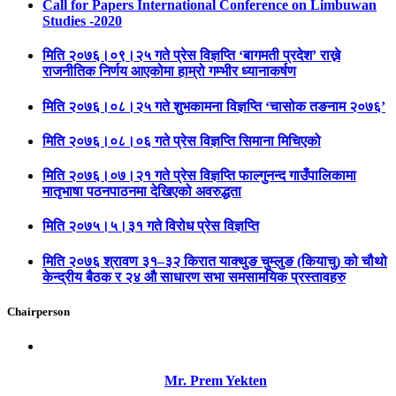
Call for Papers International Conference on Limbuwan
Studies -2020
मिति २०७६।०९।२५ गते प्रेस विज्ञप्ति ‘बागमती प्रदेश’ राख्ने
राजनीतिक निर्णय आएकोमा हाम्रो गम्भीर ध्यानाकर्षण
मिति २०७६।०८।२५ गते शुभकामना विज्ञप्ति ‘चासोक तङनाम २०७६’
मिति २०७६।०८।०६ गते प्रेस विज्ञप्ति सिमाना मिचिएको
मिति २०७६।०७।२१ गते प्रेस विज्ञप्ति फाल्गुनन्द गाउँपालिकामा
मातृभाषा पठनपाठनमा देखिएको अवरुद्धता
मिति २०७५।५।३१ गते विरोध प्रेस विज्ञप्ति
मिति २०७६ श्रावण ३१–३२ किरात याक्थुङ चुम्लुङ (कियाचु) को चौथो
केन्द्रीय बैठक र २४ औ साधारण सभा समसामयिक प्रस्तावहरु
Chairperson
Mr. Prem Yekten