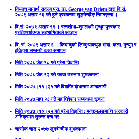
कियाचु मानार्थ सदस्य प्रा. डा. George van Driem द्वारा वि.सं.
२०७९ असार १६ गते हुने प्रवचनमा लुङ्मेन्दीङ् निमन्त्रणा ।
वि.सं. २०७९ असार १३ । रत्नशोभा–शुभलक्ष्मी मुन्धुम पुरस्कार
प्रतिश्पर्धात्मक सहभागिताको आव्हान
वि. सं. २०७९ असार ६ । कियाचुको लिम्बु/याक्थुङ भाषा, कला, मुन्धुम र
इतिहास सम्बन्धी कक्षा समापन
मिति २०७८ जेठ १८ गते प्रेस विज्ञप्ति
मिति २०७८ जेठ १२ गते यक्वा तङनाम शुभकामना
मिति २०७७।११।२१ गते विज्ञप्ति दोभानमा आगालागी
मिति २०७७ माघ २८ गते महाधिवेशन सम्बन्धमा सूचना
मिति २०७७।१०।२५ गते प्रेस विज्ञप्ति : मुक्कुमलुङमाथि सरकारीे
अतिक्रमण तुरुन्त बन्द गर
चासोक चाड २०७७ लुङमेन्दीङ शुभकामना