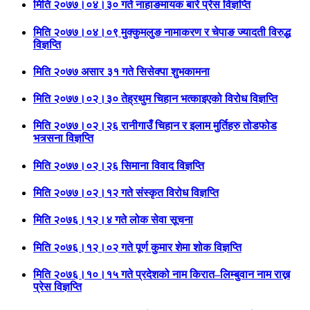
मिति २०७७।०४।३० गते नाहाङमायक बारे प्रेस विज्ञप्ति
मिति २०७७।०४।०९ मुक्कुमलुङ नामाकरण र चेपाङ ज्यादती विरुद्ध
विज्ञप्ति
मिति २०७७ असार ३१ गते सिसेक्पा शुभकामना
मिति २०७७।०२।३० तेह्रथुम चिहान भत्काइएको विरोध विज्ञप्ति
मिति २०७७।०२।२६ रानीगाउँ चिहान र इलाम मुर्तिहरु तोडफोड
भत्र्सना विज्ञप्ति
मिति २०७७।०२।२६ सिमाना विवाद विज्ञप्ति
मिति २०७७।०२।१२ गते संस्कृत विरोध विज्ञप्ति
मिति २०७६।१२।४ गते लोक सेवा सूचना
मिति २०७६।१२।०२ गते पूर्ण कुमार शेमा शोक विज्ञप्ति
मिति २०७६।१०।१५ गते प्रदेशको नाम किरात–लिम्बुवान नाम राख्न
प्रेस विज्ञप्ति