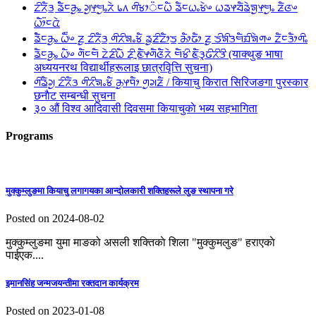
ᤁᤡᤖᤠᤋ᤻ ᤕᤠᤠᤰᤌᤢᤱ ᤆᤢᤶᤗᤢᤱᤖᤧ ᥇᥈ ᤛᤡᤃᤣ᤺ᤰᤐᤠ ᤕᤠᤰᤐᤱᤃᤧᤴ ᤐᤕᤶᤔᤠᤕᤧᤈᤢᤶᤗᤢᤱ ᤏᤠᤜᤴ
ᤐᤥ᤺ᤰᤂᤧ
ᤕᤠᤠᤰᤌᤢᤱ ᤐᤠ᤺ᤴ ᤏᤢ ᤁᤡᤖᤠᤋ᤻ ᤛᤡᤖᤡᤈᤱᤃᤠ ᤕᤢᤏᤡᤁᤥᤍ᤻ ᤌᤥᤒᤥ ᤏᤢ ᤍᤡᤈᤡᤋᤗᤠᤀᤡᤈᤧᤛᤴ ᤁᤠᤰᤋᤥᤛᤡᤱ
ᤕᤠᤰᤌᤢᤱ ᤐᤠᤴ ᤛᤠᤰᤗᤠ ᤁᤧᤏᤡᤐᤠ ᤏᤡᤳᤇᤠᤶᤛᤠᤜᤠᤖᤧ ᤗᤠᤃᤡ ᤇᤠᤋᤪᤒᤡᤖᤡᤋᤡ (याक्थुङ भाषा
अध्ययनरथ विद्यार्थीहरूलाइ छात्रवृित्ति सुचना)
ᤛᤡᤕᤠᤆᤢ ᤁᤡᤖᤠᤋ ᤛᤡᤖᤡᤈᤱᤃᤠ ᤌᤢᤶᤄᤥ ᤛᤢᤆᤏᤠ / कियाचु किरात सिरिजङगा पुरस्कार
छनाैट सम्बन्धी सुचना
३० औं विश्व आदिवासी दिवसमा कियाचुकाे भब्य सहभागिता
Programs
मुक्कुम्लुङमा कियाचु लगागयका आन्दाेलकारी शक्तिहरूले लुङ स्थापना गरे
Posted on 2024-08-02
मुक्कुम्लुङमा युमा माङको असली शक्तिकाे शिला "मुक्कुमलुङ" हराएकाे
पाईएक....
इमानसिंह जन्मजयन्तीमा रक्तदान कार्यक्रम
Posted on 2023-01-08