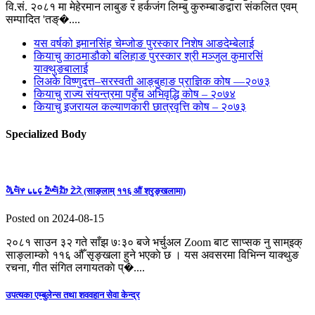
वि.सं. २०८१ मा मेहेरमान लाबुङ र हर्कजंग लिम्बु कुरुम्बाङद्वारा संकलित एवम्
सम्पादित 'तङ्�....
यस वर्षको इमानसिंह चेम्जोङ पुरस्कार निशेष आङदेम्बेलाई
कियाचु काठमाडौको बलिहाङ पुरस्कार श्री मञ्जुल कुमारसिं
याक्थुङबालाई
लिअके विष्णुदत्त–सरस्वती आङ्बुहाङ प्राज्ञिक कोष —२०७३
कियाचु राज्य संयन्त्रमा पहुँच अभिवृद्धि कोष – २०७४
कियाचु इजरायल कल्याणकारी छात्रवृत्ति कोष – २०७३
Specialized Body
ᤛᤠᤱᤗᤠᤶ ᥇᥇᥌ ᤏᤠᤸᤗᤠᤀᤠᤣ ᤁᤧᤖᤧ (साङ्लाम् ११६ औं श्रृङ्खलामा)
Posted on 2024-08-15
२०८१ साउन ३२ गते साँझ ७ः३० बजे भर्चुअल Zoom बाट साप्सक नु साम्इक्
साङ्लाम्को ११६ औँ सृङ्खला हुने भएकाे छ । यस अवसरमा विभिन्न याक्थुङ
रचना, गीत संगित लगायतकाे प्�....
उपत्यका एम्बुलेन्स तथा शववहान सेवा केन्द्र