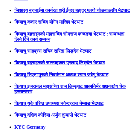
जिआरयु ब्रुनाईमा कार्यरत श्री ईन्द्र बहादुर फागो चोङबाङसँग भेटघाट
कियाचु कतार सचिव योगेन माखिम भेटघाट
कियाचु बहराइनको महासचिव सोमराज कन्दङवा भेटघाट : सम्बन्धता
लिने दिने कार्य सम्पन्न
कियाचु साइप्रस सचिव सरिता लिङ्देन भेटघाट
कियाचु बहराइनको सल्लाहकार प्रलाद लिङ्देन भेटघाट
कियाचु सिङ्गापुरको निवर्तमान अध्यक्ष श्याम जबेगु भेटघाट
कियाचु इजरायल महासचिव राज लिम्बूबाट आत्मनिर्भर अक्षयकोष चेक
हस्तान्तरण
कियाचु युके वरिष्ठ उपाध्यक्ष नगेन्द्रराज नेम्बाङ भेटघाट
कियाचु दक्षिण कोरिया अर्जुन तुम्बापो भेटघाट
KYC Germany