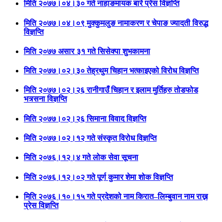
मिति २०७७।०४।३० गते नाहाङमायक बारे प्रेस विज्ञप्ति
मिति २०७७।०४।०९ मुक्कुमलुङ नामाकरण र चेपाङ ज्यादती विरुद्ध
विज्ञप्ति
मिति २०७७ असार ३१ गते सिसेक्पा शुभकामना
मिति २०७७।०२।३० तेह्रथुम चिहान भत्काइएको विरोध विज्ञप्ति
मिति २०७७।०२।२६ रानीगाउँ चिहान र इलाम मुर्तिहरु तोडफोड
भत्र्सना विज्ञप्ति
मिति २०७७।०२।२६ सिमाना विवाद विज्ञप्ति
मिति २०७७।०२।१२ गते संस्कृत विरोध विज्ञप्ति
मिति २०७६।१२।४ गते लोक सेवा सूचना
मिति २०७६।१२।०२ गते पूर्ण कुमार शेमा शोक विज्ञप्ति
मिति २०७६।१०।१५ गते प्रदेशको नाम किरात–लिम्बुवान नाम राख्न
प्रेस विज्ञप्ति