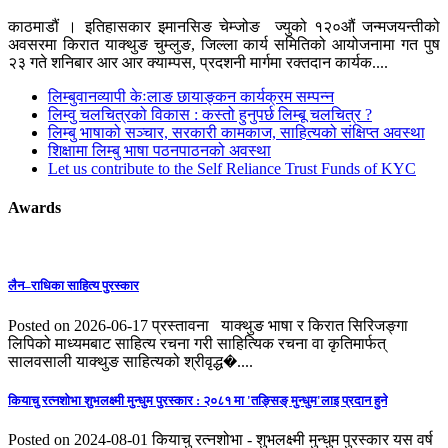
काठमाडौं । इतिहासकार इमानसिङ चेम्जोङ ज्युको १२०औं जन्मजयन्तीको
अवसरमा किरात याक्थुङ चुम्लुङ, जिल्ला कार्य समितिको आयोजनामा गत पुष
२३ गते शनिबार आर आर क्याम्पस, प्रदशनी मार्गमा रक्तदान कार्यक....
लिम्बुवानव्यापी केःलाङ छायाङ्कन कार्यक्रम सम्पन्न
लिम्वु चलचित्रको विकास : कस्तो हुनुपर्छ लिम्बू चलचित्र ?
लिम्बु भाषाको सञ्चार, सरकारी कामकाज, साहित्यको संक्षिप्त अवस्था
शिक्षामा लिम्बु भाषा पठनपाठनको अवस्था
Let us contribute to the Self Reliance Trust Funds of KYC
Awards
लैन–राधिका साहित्य पुरस्कार
Posted on 2026-06-17
प्रस्तावना याक्थुङ भाषा र किरात सिरिजङ्गा
लिपिको माध्यमबाट साहित्य रचना गरी साहित्यिक रचना वा कृतिमार्फत्
सालवसाली याक्थुङ साहित्यको श्रीवृद्ध�....
कियाचु रत्नशाेभा शुभलक्ष्मी मुन्धुम पुरस्कार : २०८१ मा 'तङ्सिङ् मुन्धुम'लाइ प्रदान हुने
Posted on 2024-08-01
कियाचु रत्नशोभा - शुभलक्ष्मी मुन्धुम पुरस्कार यस वर्ष