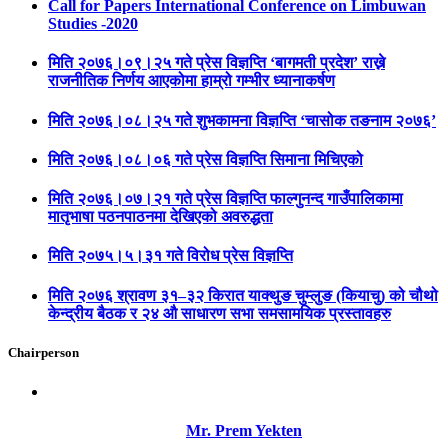
Call for Papers International Conference on Limbuwan
Studies -2020
मिति २०७६।०९।२५ गते प्रेस विज्ञप्ति ‘बागमती प्रदेश’ राख्ने
राजनीतिक निर्णय आएकोमा हाम्रो गम्भीर ध्यानाकर्षण
मिति २०७६।०८।२५ गते शुभकामना विज्ञप्ति ‘चासोक तङनाम २०७६’
मिति २०७६।०८।०६ गते प्रेस विज्ञप्ति सिमाना मिचिएको
मिति २०७६।०७।२१ गते प्रेस विज्ञप्ति फाल्गुनन्द गाउँपालिकामा
मातृभाषा पठनपाठनमा देखिएको अवरुद्धता
मिति २०७५।५।३१ गते विरोध प्रेस विज्ञप्ति
मिति २०७६ श्रावण ३१–३२ किरात याक्थुङ चुम्लुङ (कियाचु) को चौथो
केन्द्रीय बैठक र २४ औ साधारण सभा समसामयिक प्रस्तावहरु
Chairperson
Mr. Prem Yekten