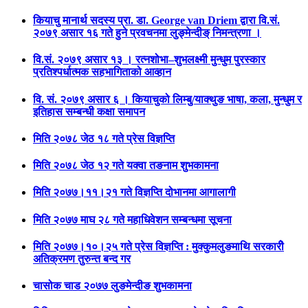
कियाचु मानार्थ सदस्य प्रा. डा. George van Driem द्वारा वि.सं.
२०७९ असार १६ गते हुने प्रवचनमा लुङ्मेन्दीङ् निमन्त्रणा ।
वि.सं. २०७९ असार १३ । रत्नशोभा–शुभलक्ष्मी मुन्धुम पुरस्कार
प्रतिश्पर्धात्मक सहभागिताको आव्हान
वि. सं. २०७९ असार ६ । कियाचुको लिम्बु/याक्थुङ भाषा, कला, मुन्धुम र
इतिहास सम्बन्धी कक्षा समापन
मिति २०७८ जेठ १८ गते प्रेस विज्ञप्ति
मिति २०७८ जेठ १२ गते यक्वा तङनाम शुभकामना
मिति २०७७।११।२१ गते विज्ञप्ति दोभानमा आगालागी
मिति २०७७ माघ २८ गते महाधिवेशन सम्बन्धमा सूचना
मिति २०७७।१०।२५ गते प्रेस विज्ञप्ति : मुक्कुमलुङमाथि सरकारीे
अतिक्रमण तुरुन्त बन्द गर
चासोक चाड २०७७ लुङमेन्दीङ शुभकामना