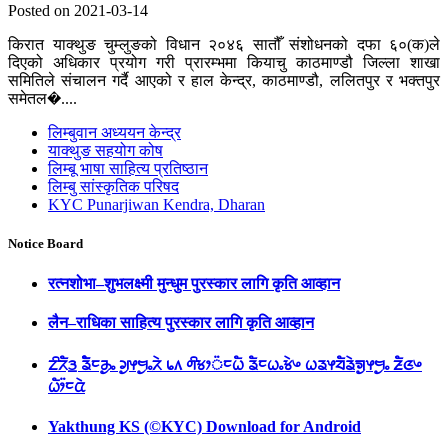
Posted on 2021-03-14
किरात याक्थुङ चुम्लुङको विधान २०४६ सातौँ संशोधनको दफा ६०(क)ले
दिएको अधिकार प्रयोग गरी प्रारम्भमा कियाचु काठमाण्डौ जिल्ला शाखा
समितिले संचालन गर्दै आएको र हाल केन्द्र, काठमाण्डौ, ललितपुर र भक्तपुर
समेतल�....
लिम्बुवान अध्ययन केन्द्र
याक्थुङ सहयोग कोष
लिम्बू भाषा साहित्य प्रतिष्ठान
लिम्बु सांस्कृतिक परिषद
KYC Punarjiwan Kendra, Dharan
Notice Board
रत्नशोभा–शुभलक्ष्मी मुन्धुम पुरस्कार लागि कृति आव्हान
लैन–राधिका साहित्य पुरस्कार लागि कृति आव्हान
ᤁᤡᤖᤠᤋ᤻ ᤕᤠᤠᤰᤌᤢᤱ ᤆᤢᤶᤗᤢᤱᤖᤧ ᥇᥈ ᤛᤡᤃᤣ᤺ᤰᤐᤠ ᤕᤠᤰᤐᤱᤃᤧᤴ ᤐᤕᤶᤔᤠᤕᤧᤈᤢᤶᤗᤢᤱ ᤏᤠᤜᤴ
ᤐᤥ᤺ᤰᤂᤧ
Yakthung KS (©KYC) Download for Android