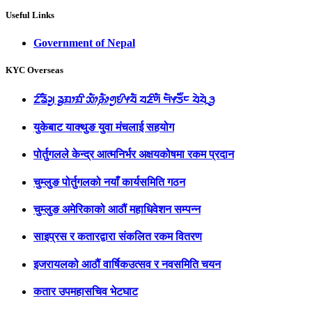
Useful Links
Government of Nepal
KYC Overseas
ᤁᤡᤕᤠᤆᤢ ᤕᤢᤀᤣᤀᤡ ᤑᤥ᤹ᤌᤥᤛᤢᤎᤡᤶᤔᤠ ᤔᤏᤡᤛᤠ ᤗᤠᤶᤍᤠ᤺ᤰ ᤔᤧᤔᤧᤳᤋᤢ
युकेबाट याक्थुङ युवा मंचलाई सहयोग
पोर्तुगलले केन्द्र आत्मनिर्भर अक्षयकोषमा रकम प्रदान
चुम्लुङ पोर्तुगलको नयाँ कार्यसमिति गठन
चुम्लुङ अमेरिकाको आठौं महाधिवेशन सम्पन्न
साइप्रस र कतारद्वारा संकलित रकम वितरण
इजरायलको आठौं वार्षिकउत्सव र नवसमिति चयन
कतार उपमहासचिव भेटघाट