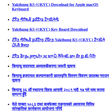
Yakthung KS (©KYC) Download for Apple macOS
Keyboard
ᤁᤡᤖᤠᤋ᤻ ᤛᤡᤖᤡᤈᤱᤃᤠ ᤕᤢᤏᤡᤁᤥᤍ᤻ ᤁᤠᤰᤀᤡᤱᤛᤧᤛᤡᤱ
Yakthung KS (©KYC) Key Board Download
ᤁᤡᤖᤠᤋ᤻ ᤛᤡᤖᤡᤈᤱᤃᤠ ᤀᤢᤏᤡᤁᤥᤍ᤻ ᤁᤡᤒᤥᤷᤍ᤻ Yakthung KS (©KYC) ᤁᤠᤰᤀᤡᤱᤛᤧ
ᤐᤥ᤺ᤱᤔᤠ ᤌᤡᤶᤒᤣ
ᤁᤡᤖᤠᤋ᤻ ᤕᤠᤰᤌᤢᤱ ᤆᤢᤶᤗᤢᤱᤖᤧᤴ ᥉᥋ ᤃᤣᤰᤐᤠ ᤛᤠᤘᤠᤴᤇᤡᤱ ᤕᤣᤴ ᤀᤠᤣ ᤀᤢᤳᤇᤡᤱ ᤘᤠᤖᤠᤣ
कियाचु सदस्यता अध्यावधीकरणा जरूरी सूचना
कियाचु इजरायल कल्याणकारी छात्रवृत्ति वितरण विवरण उपलब्ध गराउन
सूचना
कियाचु ३६ औं स्थापना दिवस आगामी २०८१ भदाै १७ गते भव्य रूपमा
सम्पन्न हुँदै
येले सम्बत् ५०८३ तथा कक्फेक्वा तङ्नामको अवसरमा विविध
सांस्कृतिक कार्यक्रम आयोजना गरिदै