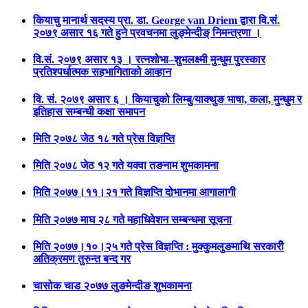
कियाचु मानार्थ सदस्य प्रा. डा. George van Driem द्वारा वि.सं.
२०७९ असार १६ गते हुने प्रवचनमा लुङ्मेन्दीङ् निमन्त्रणा ।
वि.सं. २०७९ असार १३ । रत्नशोभा–शुभलक्ष्मी मुन्धुम पुरस्कार
प्रतिश्पर्धात्मक सहभागिताको आव्हान
वि. सं. २०७९ असार ६ । कियाचुको लिम्बु/याक्थुङ भाषा, कला, मुन्धुम र
इतिहास सम्बन्धी कक्षा समापन
मिति २०७८ जेठ १८ गते प्रेस विज्ञप्ति
मिति २०७८ जेठ १२ गते यक्वा तङनाम शुभकामना
मिति २०७७।११।२१ गते विज्ञप्ति दोभानमा आगालागी
मिति २०७७ माघ २८ गते महाधिवेशन सम्बन्धमा सूचना
मिति २०७७।१०।२५ गते प्रेस विज्ञप्ति : मुक्कुमलुङमाथि सरकारीे
अतिक्रमण तुरुन्त बन्द गर
चासोक चाड २०७७ लुङमेन्दीङ शुभकामना