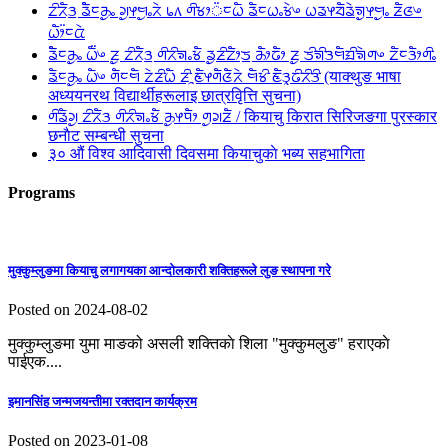
ᤁᤡᤖᤠᤋ᤻ ᤕᤠᤠᤰᤌᤢᤱ ᤆᤢᤶᤗᤢᤱᤖᤧ ᥇᥈ ᤛᤡᤃᤣ᤺ᤰᤐᤠ ᤕᤠᤰᤐᤱᤃᤧᤴ ᤐᤕᤶᤔᤠᤕᤧᤈᤢᤶᤗᤢᤱ ᤏᤠᤜᤴ
ᤐᤥ᤺ᤰᤂᤧ
ᤕᤠᤠᤰᤌᤢᤱ ᤐᤠ᤺ᤴ ᤏᤢ ᤁᤡᤖᤠᤋ᤻ ᤛᤡᤖᤡᤈᤱᤃᤠ ᤕᤢᤏᤡᤁᤥᤍ᤻ ᤌᤥᤒᤥ ᤏᤢ ᤍᤡᤈᤡᤋᤗᤠᤀᤡᤈᤧᤛᤴ ᤁᤠᤰᤋᤥᤛᤡᤱ
ᤕᤠᤰᤌᤢᤱ ᤐᤠᤴ ᤛᤠᤰᤗᤠ ᤁᤧᤏᤡᤐᤠ ᤏᤡᤳᤇᤠᤶᤛᤠᤜᤠᤖᤧ ᤗᤠᤃᤡ ᤇᤠᤋᤪᤒᤡᤖᤡᤋᤡ (याक्थुङ भाषा
अध्ययनरथ विद्यार्थीहरूलाइ छात्रवृित्ति सुचना)
ᤛᤡᤕᤠᤆᤢ ᤁᤡᤖᤠᤋ ᤛᤡᤖᤡᤈᤱᤃᤠ ᤌᤢᤶᤄᤥ ᤛᤢᤆᤏᤠ / कियाचु किरात सिरिजङगा पुरस्कार
छनाैट सम्बन्धी सुचना
३० औं विश्व आदिवासी दिवसमा कियाचुकाे भब्य सहभागिता
Programs
मुक्कुम्लुङमा कियाचु लगागयका आन्दाेलकारी शक्तिहरूले लुङ स्थापना गरे
Posted on 2024-08-02
मुक्कुम्लुङमा युमा माङको असली शक्तिकाे शिला "मुक्कुमलुङ" हराएकाे
पाईएक....
इमानसिंह जन्मजयन्तीमा रक्तदान कार्यक्रम
Posted on 2023-01-08