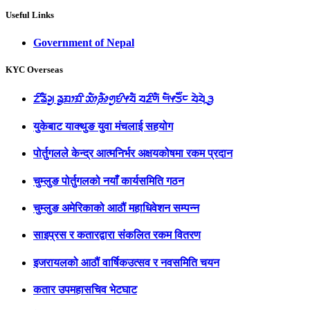
Useful Links
Government of Nepal
KYC Overseas
ᤁᤡᤕᤠᤆᤢ ᤕᤢᤀᤣᤀᤡ ᤑᤥ᤹ᤌᤥᤛᤢᤎᤡᤶᤔᤠ ᤔᤏᤡᤛᤠ ᤗᤠᤶᤍᤠ᤺ᤰ ᤔᤧᤔᤧᤳᤋᤢ
युकेबाट याक्थुङ युवा मंचलाई सहयोग
पोर्तुगलले केन्द्र आत्मनिर्भर अक्षयकोषमा रकम प्रदान
चुम्लुङ पोर्तुगलको नयाँ कार्यसमिति गठन
चुम्लुङ अमेरिकाको आठौं महाधिवेशन सम्पन्न
साइप्रस र कतारद्वारा संकलित रकम वितरण
इजरायलको आठौं वार्षिकउत्सव र नवसमिति चयन
कतार उपमहासचिव भेटघाट