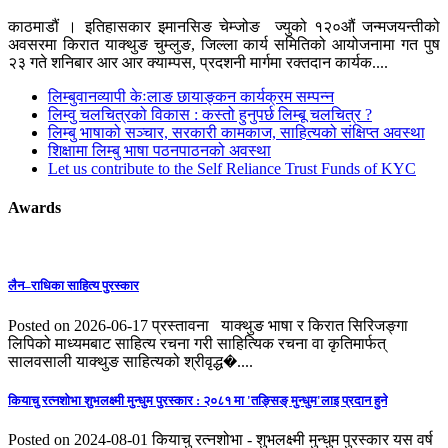
काठमाडौं । इतिहासकार इमानसिङ चेम्जोङ ज्युको १२०औं जन्मजयन्तीको
अवसरमा किरात याक्थुङ चुम्लुङ, जिल्ला कार्य समितिको आयोजनामा गत पुष
२३ गते शनिबार आर आर क्याम्पस, प्रदशनी मार्गमा रक्तदान कार्यक....
लिम्बुवानव्यापी केःलाङ छायाङ्कन कार्यक्रम सम्पन्न
लिम्वु चलचित्रको विकास : कस्तो हुनुपर्छ लिम्बू चलचित्र ?
लिम्बु भाषाको सञ्चार, सरकारी कामकाज, साहित्यको संक्षिप्त अवस्था
शिक्षामा लिम्बु भाषा पठनपाठनको अवस्था
Let us contribute to the Self Reliance Trust Funds of KYC
Awards
लैन–राधिका साहित्य पुरस्कार
Posted on 2026-06-17
प्रस्तावना याक्थुङ भाषा र किरात सिरिजङ्गा
लिपिको माध्यमबाट साहित्य रचना गरी साहित्यिक रचना वा कृतिमार्फत्
सालवसाली याक्थुङ साहित्यको श्रीवृद्ध�....
कियाचु रत्नशाेभा शुभलक्ष्मी मुन्धुम पुरस्कार : २०८१ मा 'तङ्सिङ् मुन्धुम'लाइ प्रदान हुने
Posted on 2024-08-01
कियाचु रत्नशोभा - शुभलक्ष्मी मुन्धुम पुरस्कार यस वर्ष