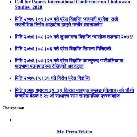
Call for Papers International Conference on Limbuwan
Studies -2020
मिति २०७६।०९।२५ गते प्रेस विज्ञप्ति ‘बागमती प्रदेश’ राख्ने
राजनीतिक निर्णय आएकोमा हाम्रो गम्भीर ध्यानाकर्षण
मिति २०७६।०८।२५ गते शुभकामना विज्ञप्ति ‘चासोक तङनाम २०७६’
मिति २०७६।०८।०६ गते प्रेस विज्ञप्ति सिमाना मिचिएको
मिति २०७६।०७।२१ गते प्रेस विज्ञप्ति फाल्गुनन्द गाउँपालिकामा
मातृभाषा पठनपाठनमा देखिएको अवरुद्धता
मिति २०७५।५।३१ गते विरोध प्रेस विज्ञप्ति
मिति २०७६ श्रावण ३१–३२ किरात याक्थुङ चुम्लुङ (कियाचु) को चौथो
केन्द्रीय बैठक र २४ औ साधारण सभा समसामयिक प्रस्तावहरु
Chairperson
Mr. Prem Yekten