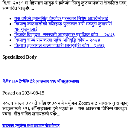
वि.सं. २०८१ मा मेहेरमान लाबुङ र हर्कजंग लिम्बु कुरुम्बाङद्वारा संकलित एवम्
सम्पादित 'तङ्�....
यस वर्षको इमानसिंह चेम्जोङ पुरस्कार निशेष आङदेम्बेलाई
कियाचु काठमाडौको बलिहाङ पुरस्कार श्री मञ्जुल कुमारसिं
याक्थुङबालाई
लिअके विष्णुदत्त–सरस्वती आङ्बुहाङ प्राज्ञिक कोष —२०७३
कियाचु राज्य संयन्त्रमा पहुँच अभिवृद्धि कोष – २०७४
कियाचु इजरायल कल्याणकारी छात्रवृत्ति कोष – २०७३
Specialized Body
ᤛᤠᤱᤗᤠᤶ ᥇᥇᥌ ᤏᤠᤸᤗᤠᤀᤠᤣ ᤁᤧᤖᤧ (साङ्लाम् ११६ औं श्रृङ्खलामा)
Posted on 2024-08-15
२०८१ साउन ३२ गते साँझ ७ः३० बजे भर्चुअल Zoom बाट साप्सक नु साम्इक्
साङ्लाम्को ११६ औँ सृङ्खला हुने भएकाे छ । यस अवसरमा विभिन्न याक्थुङ
रचना, गीत संगित लगायतकाे प्�....
उपत्यका एम्बुलेन्स तथा शववहान सेवा केन्द्र