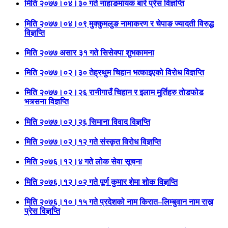
मिति २०७७।०४।३० गते नाहाङमायक बारे प्रेस विज्ञप्ति
मिति २०७७।०४।०९ मुक्कुमलुङ नामाकरण र चेपाङ ज्यादती विरुद्ध
विज्ञप्ति
मिति २०७७ असार ३१ गते सिसेक्पा शुभकामना
मिति २०७७।०२।३० तेह्रथुम चिहान भत्काइएको विरोध विज्ञप्ति
मिति २०७७।०२।२६ रानीगाउँ चिहान र इलाम मुर्तिहरु तोडफोड
भत्र्सना विज्ञप्ति
मिति २०७७।०२।२६ सिमाना विवाद विज्ञप्ति
मिति २०७७।०२।१२ गते संस्कृत विरोध विज्ञप्ति
मिति २०७६।१२।४ गते लोक सेवा सूचना
मिति २०७६।१२।०२ गते पूर्ण कुमार शेमा शोक विज्ञप्ति
मिति २०७६।१०।१५ गते प्रदेशको नाम किरात–लिम्बुवान नाम राख्न
प्रेस विज्ञप्ति