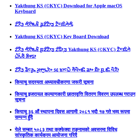
Yakthung KS (©KYC) Download for Apple macOS
Keyboard
ᤁᤡᤖᤠᤋ᤻ ᤛᤡᤖᤡᤈᤱᤃᤠ ᤕᤢᤏᤡᤁᤥᤍ᤻ ᤁᤠᤰᤀᤡᤱᤛᤧᤛᤡᤱ
Yakthung KS (©KYC) Key Board Download
ᤁᤡᤖᤠᤋ᤻ ᤛᤡᤖᤡᤈᤱᤃᤠ ᤀᤢᤏᤡᤁᤥᤍ᤻ ᤁᤡᤒᤥᤷᤍ᤻ Yakthung KS (©KYC) ᤁᤠᤰᤀᤡᤱᤛᤧ
ᤐᤥ᤺ᤱᤔᤠ ᤌᤡᤶᤒᤣ
ᤁᤡᤖᤠᤋ᤻ ᤕᤠᤰᤌᤢᤱ ᤆᤢᤶᤗᤢᤱᤖᤧᤴ ᥉᥋ ᤃᤣᤰᤐᤠ ᤛᤠᤘᤠᤴᤇᤡᤱ ᤕᤣᤴ ᤀᤠᤣ ᤀᤢᤳᤇᤡᤱ ᤘᤠᤖᤠᤣ
कियाचु सदस्यता अध्यावधीकरणा जरूरी सूचना
कियाचु इजरायल कल्याणकारी छात्रवृत्ति वितरण विवरण उपलब्ध गराउन
सूचना
कियाचु ३६ औं स्थापना दिवस आगामी २०८१ भदाै १७ गते भव्य रूपमा
सम्पन्न हुँदै
येले सम्बत् ५०८३ तथा कक्फेक्वा तङ्नामको अवसरमा विविध
सांस्कृतिक कार्यक्रम आयोजना गरिदै