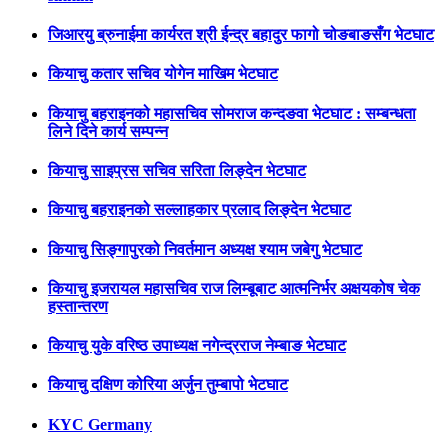
जिआरयु ब्रुनाईमा कार्यरत श्री ईन्द्र बहादुर फागो चोङबाङसँग भेटघाट
कियाचु कतार सचिव योगेन माखिम भेटघाट
कियाचु बहराइनको महासचिव सोमराज कन्दङवा भेटघाट : सम्बन्धता
लिने दिने कार्य सम्पन्न
कियाचु साइप्रस सचिव सरिता लिङ्देन भेटघाट
कियाचु बहराइनको सल्लाहकार प्रलाद लिङ्देन भेटघाट
कियाचु सिङ्गापुरको निवर्तमान अध्यक्ष श्याम जबेगु भेटघाट
कियाचु इजरायल महासचिव राज लिम्बूबाट आत्मनिर्भर अक्षयकोष चेक
हस्तान्तरण
कियाचु युके वरिष्ठ उपाध्यक्ष नगेन्द्रराज नेम्बाङ भेटघाट
कियाचु दक्षिण कोरिया अर्जुन तुम्बापो भेटघाट
KYC Germany