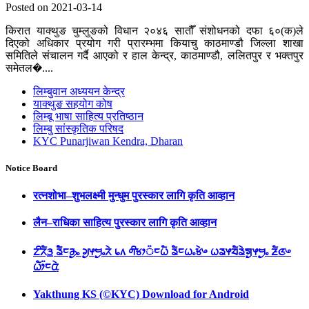
Posted on 2021-03-14
किरात याक्थुङ चुम्लुङको विधान २०४६ सातौँ संशोधनको दफा ६०(क)ले
दिएको अधिकार प्रयोग गरी प्रारम्भमा कियाचु काठमाण्डौ जिल्ला शाखा
समितिले संचालन गर्दै आएको र हाल केन्द्र, काठमाण्डौ, ललितपुर र भक्तपुर
समेतल�....
लिम्बुवान अध्ययन केन्द्र
याक्थुङ सहयोग कोष
लिम्बू भाषा साहित्य प्रतिष्ठान
लिम्बु सांस्कृतिक परिषद
KYC Punarjiwan Kendra, Dharan
Notice Board
रत्नशोभा–शुभलक्ष्मी मुन्धुम पुरस्कार लागि कृति आव्हान
लैन–राधिका साहित्य पुरस्कार लागि कृति आव्हान
ᤁᤡᤖᤠᤋ᤻ ᤕᤠᤠᤰᤌᤢᤱ ᤆᤢᤶᤗᤢᤱᤖᤧ ᥇᥈ ᤛᤡᤃᤣ᤺ᤰᤐᤠ ᤕᤠᤰᤐᤱᤃᤧᤴ ᤐᤕᤶᤔᤠᤕᤧᤈᤢᤶᤗᤢᤱ ᤏᤠᤜᤴ
ᤐᤥ᤺ᤰᤂᤧ
Yakthung KS (©KYC) Download for Android