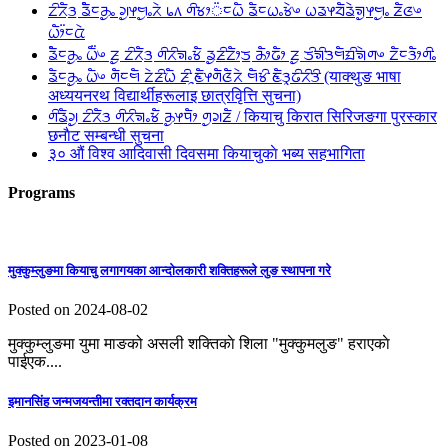
ᤁᤡᤖᤠᤋ᤻ ᤕᤠᤠᤰᤌᤢᤱ ᤆᤢᤶᤗᤢᤱᤖᤧ ᥇᥈ ᤛᤡᤃᤣ᤺ᤰᤐᤠ ᤕᤠᤰᤐᤱᤃᤧᤴ ᤐᤕᤶᤔᤠᤕᤧᤈᤢᤶᤗᤢᤱ ᤏᤠᤜᤴ
ᤐᤥ᤺ᤰᤂᤧ
ᤕᤠᤠᤰᤌᤢᤱ ᤐᤠ᤺ᤴ ᤏᤢ ᤁᤡᤖᤠᤋ᤻ ᤛᤡᤖᤡᤈᤱᤃᤠ ᤕᤢᤏᤡᤁᤥᤍ᤻ ᤌᤥᤒᤥ ᤏᤢ ᤍᤡᤈᤡᤋᤗᤠᤀᤡᤈᤧᤛᤴ ᤁᤠᤰᤋᤥᤛᤡᤱ
ᤕᤠᤰᤌᤢᤱ ᤐᤠᤴ ᤛᤠᤰᤗᤠ ᤁᤧᤏᤡᤐᤠ ᤏᤡᤳᤇᤠᤶᤛᤠᤜᤠᤖᤧ ᤗᤠᤃᤡ ᤇᤠᤋᤪᤒᤡᤖᤡᤋᤡ (याक्थुङ भाषा
अध्ययनरथ विद्यार्थीहरूलाइ छात्रवृित्ति सुचना)
ᤛᤡᤕᤠᤆᤢ ᤁᤡᤖᤠᤋ ᤛᤡᤖᤡᤈᤱᤃᤠ ᤌᤢᤶᤄᤥ ᤛᤢᤆᤏᤠ / कियाचु किरात सिरिजङगा पुरस्कार
छनाैट सम्बन्धी सुचना
३० औं विश्व आदिवासी दिवसमा कियाचुकाे भब्य सहभागिता
Programs
मुक्कुम्लुङमा कियाचु लगागयका आन्दाेलकारी शक्तिहरूले लुङ स्थापना गरे
Posted on 2024-08-02
मुक्कुम्लुङमा युमा माङको असली शक्तिकाे शिला "मुक्कुमलुङ" हराएकाे
पाईएक....
इमानसिंह जन्मजयन्तीमा रक्तदान कार्यक्रम
Posted on 2023-01-08