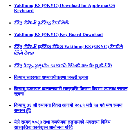
Yakthung KS (©KYC) Download for Apple macOS
Keyboard
ᤁᤡᤖᤠᤋ᤻ ᤛᤡᤖᤡᤈᤱᤃᤠ ᤕᤢᤏᤡᤁᤥᤍ᤻ ᤁᤠᤰᤀᤡᤱᤛᤧᤛᤡᤱ
Yakthung KS (©KYC) Key Board Download
ᤁᤡᤖᤠᤋ᤻ ᤛᤡᤖᤡᤈᤱᤃᤠ ᤀᤢᤏᤡᤁᤥᤍ᤻ ᤁᤡᤒᤥᤷᤍ᤻ Yakthung KS (©KYC) ᤁᤠᤰᤀᤡᤱᤛᤧ
ᤐᤥ᤺ᤱᤔᤠ ᤌᤡᤶᤒᤣ
ᤁᤡᤖᤠᤋ᤻ ᤕᤠᤰᤌᤢᤱ ᤆᤢᤶᤗᤢᤱᤖᤧᤴ ᥉᥋ ᤃᤣᤰᤐᤠ ᤛᤠᤘᤠᤴᤇᤡᤱ ᤕᤣᤴ ᤀᤠᤣ ᤀᤢᤳᤇᤡᤱ ᤘᤠᤖᤠᤣ
कियाचु सदस्यता अध्यावधीकरणा जरूरी सूचना
कियाचु इजरायल कल्याणकारी छात्रवृत्ति वितरण विवरण उपलब्ध गराउन
सूचना
कियाचु ३६ औं स्थापना दिवस आगामी २०८१ भदाै १७ गते भव्य रूपमा
सम्पन्न हुँदै
येले सम्बत् ५०८३ तथा कक्फेक्वा तङ्नामको अवसरमा विविध
सांस्कृतिक कार्यक्रम आयोजना गरिदै