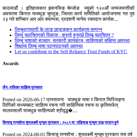
काठमाडौं । इतिहासकार इमानसिङ चेम्जोङ ज्युको १२०औं जन्मजयन्तीको
अवसरमा किरात याक्थुङ चुम्लुङ, जिल्ला कार्य समितिको आयोजनामा गत पुष
२३ गते शनिबार आर आर क्याम्पस, प्रदशनी मार्गमा रक्तदान कार्यक....
लिम्बुवानव्यापी केःलाङ छायाङ्कन कार्यक्रम सम्पन्न
लिम्वु चलचित्रको विकास : कस्तो हुनुपर्छ लिम्बू चलचित्र ?
लिम्बु भाषाको सञ्चार, सरकारी कामकाज, साहित्यको संक्षिप्त अवस्था
शिक्षामा लिम्बु भाषा पठनपाठनको अवस्था
Let us contribute to the Self Reliance Trust Funds of KYC
Awards
लैन–राधिका साहित्य पुरस्कार
Posted on 2026-06-17
प्रस्तावना याक्थुङ भाषा र किरात सिरिजङ्गा
लिपिको माध्यमबाट साहित्य रचना गरी साहित्यिक रचना वा कृतिमार्फत्
सालवसाली याक्थुङ साहित्यको श्रीवृद्ध�....
कियाचु रत्नशाेभा शुभलक्ष्मी मुन्धुम पुरस्कार : २०८१ मा 'तङ्सिङ् मुन्धुम'लाइ प्रदान हुने
Posted on 2024-08-01
कियाचु रत्नशोभा - शुभलक्ष्मी मुन्धुम पुरस्कार यस वर्ष