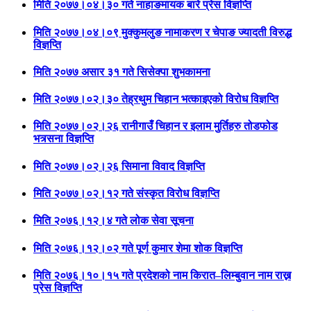
मिति २०७७।०४।३० गते नाहाङमायक बारे प्रेस विज्ञप्ति
मिति २०७७।०४।०९ मुक्कुमलुङ नामाकरण र चेपाङ ज्यादती विरुद्ध
विज्ञप्ति
मिति २०७७ असार ३१ गते सिसेक्पा शुभकामना
मिति २०७७।०२।३० तेह्रथुम चिहान भत्काइएको विरोध विज्ञप्ति
मिति २०७७।०२।२६ रानीगाउँ चिहान र इलाम मुर्तिहरु तोडफोड
भत्र्सना विज्ञप्ति
मिति २०७७।०२।२६ सिमाना विवाद विज्ञप्ति
मिति २०७७।०२।१२ गते संस्कृत विरोध विज्ञप्ति
मिति २०७६।१२।४ गते लोक सेवा सूचना
मिति २०७६।१२।०२ गते पूर्ण कुमार शेमा शोक विज्ञप्ति
मिति २०७६।१०।१५ गते प्रदेशको नाम किरात–लिम्बुवान नाम राख्न
प्रेस विज्ञप्ति