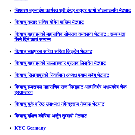
जिआरयु ब्रुनाईमा कार्यरत श्री ईन्द्र बहादुर फागो चोङबाङसँग भेटघाट
कियाचु कतार सचिव योगेन माखिम भेटघाट
कियाचु बहराइनको महासचिव सोमराज कन्दङवा भेटघाट : सम्बन्धता
लिने दिने कार्य सम्पन्न
कियाचु साइप्रस सचिव सरिता लिङ्देन भेटघाट
कियाचु बहराइनको सल्लाहकार प्रलाद लिङ्देन भेटघाट
कियाचु सिङ्गापुरको निवर्तमान अध्यक्ष श्याम जबेगु भेटघाट
कियाचु इजरायल महासचिव राज लिम्बूबाट आत्मनिर्भर अक्षयकोष चेक
हस्तान्तरण
कियाचु युके वरिष्ठ उपाध्यक्ष नगेन्द्रराज नेम्बाङ भेटघाट
कियाचु दक्षिण कोरिया अर्जुन तुम्बापो भेटघाट
KYC Germany