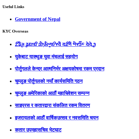
Useful Links
Government of Nepal
KYC Overseas
ᤁᤡᤕᤠᤆᤢ ᤕᤢᤀᤣᤀᤡ ᤑᤥ᤹ᤌᤥᤛᤢᤎᤡᤶᤔᤠ ᤔᤏᤡᤛᤠ ᤗᤠᤶᤍᤠ᤺ᤰ ᤔᤧᤔᤧᤳᤋᤢ
युकेबाट याक्थुङ युवा मंचलाई सहयोग
पोर्तुगलले केन्द्र आत्मनिर्भर अक्षयकोषमा रकम प्रदान
चुम्लुङ पोर्तुगलको नयाँ कार्यसमिति गठन
चुम्लुङ अमेरिकाको आठौं महाधिवेशन सम्पन्न
साइप्रस र कतारद्वारा संकलित रकम वितरण
इजरायलको आठौं वार्षिकउत्सव र नवसमिति चयन
कतार उपमहासचिव भेटघाट