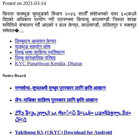
Posted on 2021-03-14
किरात याक्थुङ चुम्लुङको विधान २०४६ सातौँ संशोधनको दफा ६०(क)ले
दिएको अधिकार प्रयोग गरी प्रारम्भमा कियाचु काठमाण्डौ जिल्ला शाखा
समितिले संचालन गर्दै आएको र हाल केन्द्र, काठमाण्डौ, ललितपुर र भक्तपुर
समेतल�....
लिम्बुवान अध्ययन केन्द्र
याक्थुङ सहयोग कोष
लिम्बू भाषा साहित्य प्रतिष्ठान
लिम्बु सांस्कृतिक परिषद
KYC Punarjiwan Kendra, Dharan
Notice Board
रत्नशोभा–शुभलक्ष्मी मुन्धुम पुरस्कार लागि कृति आव्हान
लैन–राधिका साहित्य पुरस्कार लागि कृति आव्हान
ᤁᤡᤖᤠᤋ᤻ ᤕᤠᤠᤰᤌᤢᤱ ᤆᤢᤶᤗᤢᤱᤖᤧ ᥇᥈ ᤛᤡᤃᤣ᤺ᤰᤐᤠ ᤕᤠᤰᤐᤱᤃᤧᤴ ᤐᤕᤶᤔᤠᤕᤧᤈᤢᤶᤗᤢᤱ ᤏᤠᤜᤴ
ᤐᤥ᤺ᤰᤂᤧ
Yakthung KS (©KYC) Download for Android