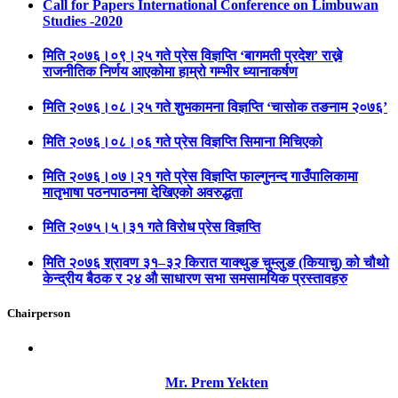
Call for Papers International Conference on Limbuwan
Studies -2020
मिति २०७६।०९।२५ गते प्रेस विज्ञप्ति ‘बागमती प्रदेश’ राख्ने
राजनीतिक निर्णय आएकोमा हाम्रो गम्भीर ध्यानाकर्षण
मिति २०७६।०८।२५ गते शुभकामना विज्ञप्ति ‘चासोक तङनाम २०७६’
मिति २०७६।०८।०६ गते प्रेस विज्ञप्ति सिमाना मिचिएको
मिति २०७६।०७।२१ गते प्रेस विज्ञप्ति फाल्गुनन्द गाउँपालिकामा
मातृभाषा पठनपाठनमा देखिएको अवरुद्धता
मिति २०७५।५।३१ गते विरोध प्रेस विज्ञप्ति
मिति २०७६ श्रावण ३१–३२ किरात याक्थुङ चुम्लुङ (कियाचु) को चौथो
केन्द्रीय बैठक र २४ औ साधारण सभा समसामयिक प्रस्तावहरु
Chairperson
Mr. Prem Yekten