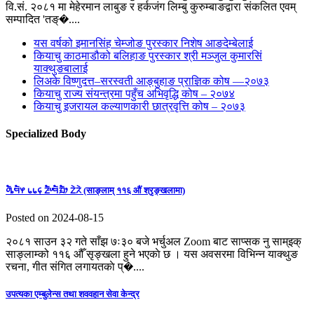
वि.सं. २०८१ मा मेहेरमान लाबुङ र हर्कजंग लिम्बु कुरुम्बाङद्वारा संकलित एवम्
सम्पादित 'तङ्�....
यस वर्षको इमानसिंह चेम्जोङ पुरस्कार निशेष आङदेम्बेलाई
कियाचु काठमाडौको बलिहाङ पुरस्कार श्री मञ्जुल कुमारसिं
याक्थुङबालाई
लिअके विष्णुदत्त–सरस्वती आङ्बुहाङ प्राज्ञिक कोष —२०७३
कियाचु राज्य संयन्त्रमा पहुँच अभिवृद्धि कोष – २०७४
कियाचु इजरायल कल्याणकारी छात्रवृत्ति कोष – २०७३
Specialized Body
ᤛᤠᤱᤗᤠᤶ ᥇᥇᥌ ᤏᤠᤸᤗᤠᤀᤠᤣ ᤁᤧᤖᤧ (साङ्लाम् ११६ औं श्रृङ्खलामा)
Posted on 2024-08-15
२०८१ साउन ३२ गते साँझ ७ः३० बजे भर्चुअल Zoom बाट साप्सक नु साम्इक्
साङ्लाम्को ११६ औँ सृङ्खला हुने भएकाे छ । यस अवसरमा विभिन्न याक्थुङ
रचना, गीत संगित लगायतकाे प्�....
उपत्यका एम्बुलेन्स तथा शववहान सेवा केन्द्र