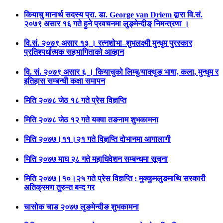
कियाचु मानार्थ सदस्य प्रा. डा. George van Driem द्वारा वि.सं.
२०७९ असार १६ गते हुने प्रवचनमा लुङ्मेन्दीङ् निमन्त्रणा ।
वि.सं. २०७९ असार १३ । रत्नशोभा–शुभलक्ष्मी मुन्धुम पुरस्कार
प्रतिश्पर्धात्मक सहभागिताको आव्हान
वि. सं. २०७९ असार ६ । कियाचुको लिम्बु/याक्थुङ भाषा, कला, मुन्धुम र
इतिहास सम्बन्धी कक्षा समापन
मिति २०७८ जेठ १८ गते प्रेस विज्ञप्ति
मिति २०७८ जेठ १२ गते यक्वा तङनाम शुभकामना
मिति २०७७।११।२१ गते विज्ञप्ति दोभानमा आगालागी
मिति २०७७ माघ २८ गते महाधिवेशन सम्बन्धमा सूचना
मिति २०७७।१०।२५ गते प्रेस विज्ञप्ति : मुक्कुमलुङमाथि सरकारीे
अतिक्रमण तुरुन्त बन्द गर
चासोक चाड २०७७ लुङमेन्दीङ शुभकामना